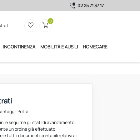
call_quality
02 25 71 37 17
0
favorite_border
shopping_cart
trati
INCONTINENZA
MOBILITÀ E AUSILI
HOMECARE
trati
vantaggi! Potrai:
ini e seguirne gli stati di avanzamento
nte un ordine già effettuato
e e tutti i documenti contabili relativi ai