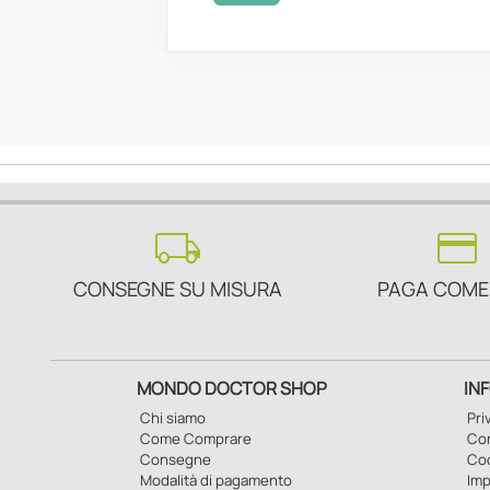
local_shipping
credit_card
CONSEGNE SU MISURA
PAGA COME
MONDO DOCTOR SHOP
IN
Chi siamo
Pri
Come Comprare
Con
Consegne
Co
Modalità di pagamento
Imp