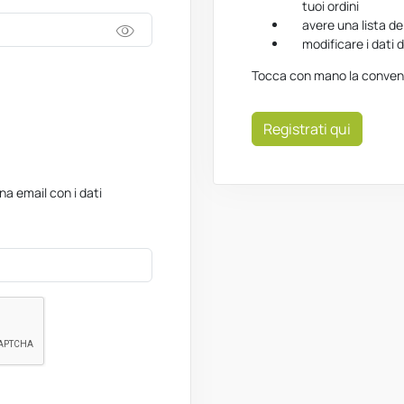
tuoi ordini
avere una lista de
visibility
modificare i dati d
Tocca con mano la convenie
Registrati qui
una email con i dati