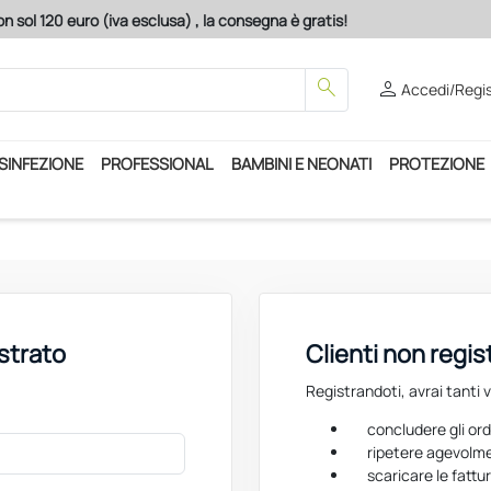
n sol 120 euro (iva esclusa) , la consegna è gratis!
search
person
Accedi/Regis
ISINFEZIONE
PROFESSIONAL
BAMBINI E NEONATI
PROTEZIONE
istrato
Clienti non regis
Registrandoti, avrai tanti 
concludere gli ord
ripetere agevolme
scaricare le fattur