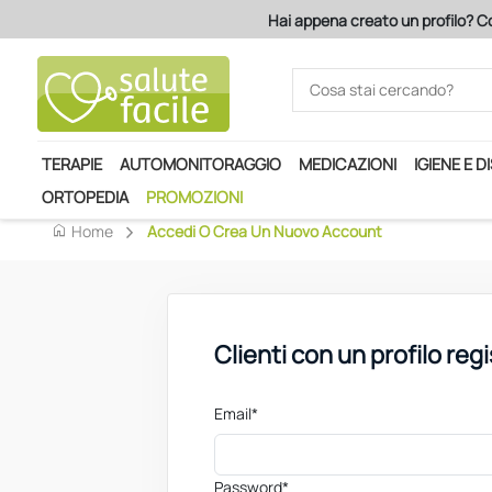
Hai appena creato un profilo? Co
TERAPIE
AUTOMONITORAGGIO
MEDICAZIONI
IGIENE E D
ORTOPEDIA
PROMOZIONI
home
Home
Accedi O Crea Un Nuovo Account
Clienti con un profilo reg
Email*
Password*