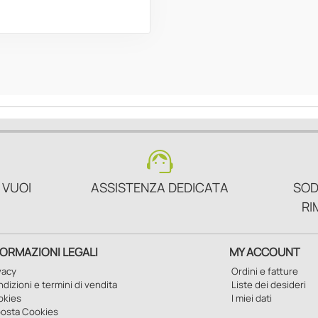
support_agent
 VUOI
ASSISTENZA DEDICATA
SOD
RI
FORMAZIONI LEGALI
MY ACCOUNT
vacy
Ordini e fatture
dizioni e termini di vendita
Liste dei desideri
okies
I miei dati
osta Cookies