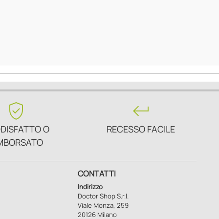
verified_user
keyboard_return
DISFATTO O
RECESSO FACILE
MBORSATO
CONTATTI
Indirizzo
Doctor Shop S.r.l.
Viale Monza, 259
20126 Milano