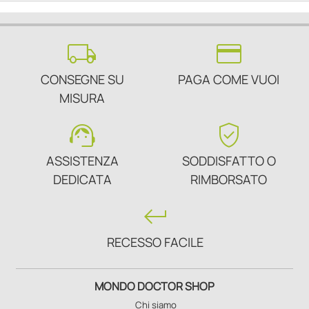
local_shipping
credit_card
CONSEGNE SU
PAGA COME VUOI
MISURA
support_agent
verified_user
ASSISTENZA
SODDISFATTO O
DEDICATA
RIMBORSATO
keyboard_return
RECESSO FACILE
MONDO DOCTOR SHOP
Chi siamo