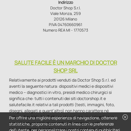
Indirizzo
Doctor Shop S.r.l.
Viale Monza, 259
20126 Milano
P.IVA 04760660961
Numero REA MI - 1770573
SALUTE FACILE È UN MARCHIO DI DOCTOR
SHOP SRL
Relativamente ai prodotti venduti da Doctor Shop S.r.l. ed
aventi la seguente natura: dispositivi medici e dispositivi
medico – diagnostici in vitro, presidi medico chirurgici si
significa che: tutti i contenuti dei siti doctorshop.it e
salutefacile.it relativi a tali prodotti (testi, immagini, foto,
disegni, allegati e quant’altro) non hanno carattere né
cancel
natura di pubblicità. Tutti i contenuti devono intendersi e
Per offrire una migliore esperienza di navigazione, ottenere
sono di natura esclusivamente informativa e volti
statistiche, proporre contenuti in linea con le preferenze
esclusivamente a portare a conoscenza dei clienti e dei
dell'utente, per personalizzare i nostri contenuti pubblicitari