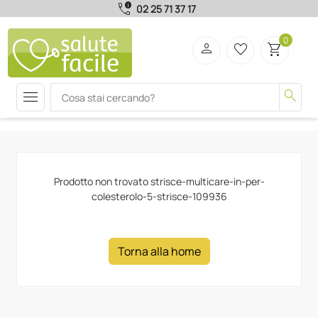
call_quality
02 25 71 37 17
0
person
favorite_border
shopping_cart
menu
search
Prodotto non trovato strisce-multicare-in-per-
colesterolo-5-strisce-109936
Torna alla home