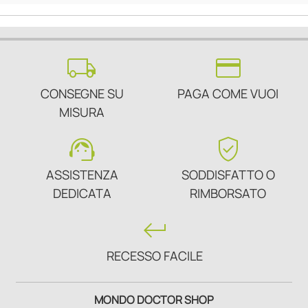
local_shipping
credit_card
CONSEGNE SU
PAGA COME VUOI
MISURA
support_agent
verified_user
ASSISTENZA
SODDISFATTO O
DEDICATA
RIMBORSATO
keyboard_return
RECESSO FACILE
MONDO DOCTOR SHOP