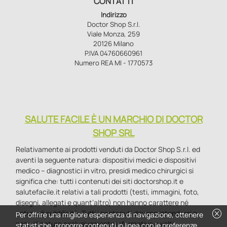
CONTATTI
Indirizzo
Doctor Shop S.r.l.
Viale Monza, 259
20126 Milano
P.IVA 04760660961
Numero REA MI - 1770573
SALUTE FACILE È UN MARCHIO DI DOCTOR
SHOP SRL
Relativamente ai prodotti venduti da Doctor Shop S.r.l. ed
aventi la seguente natura: dispositivi medici e dispositivi
medico – diagnostici in vitro, presidi medico chirurgici si
significa che: tutti i contenuti dei siti doctorshop.it e
salutefacile.it relativi a tali prodotti (testi, immagini, foto,
disegni, allegati e quant’altro) non hanno carattere né
cancel
natura di pubblicità. Tutti i contenuti devono intendersi e
Per offrire una migliore esperienza di navigazione, ottenere
sono di natura esclusivamente informativa e volti
statistiche, proporre contenuti in linea con le preferenze