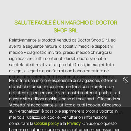
SALUTE FACILE È UN MARCHIO DI DOCTOR
SHOP SRL
Relativamente ai prodotti venduti da Doctor Shop S.r.l. ed
aventi la seguente natura: dispositivi medici e dispositivi
medico – diagnostici in vitro, presidi medico chirurgici si
significa che: tutti i contenuti dei siti doctorshop.it e
salutefacile.it relativi a tali prodotti (testi, immagini, foto,
disegni, allegati e quant’altro) non hanno carattere né
natura di pubblicità. Tutti i contenuti devono intendersi e
cancel
Per offrire una migliore esperienza di navigazione, ottenere
sono di natura esclusivamente informativa e volti
statistiche, proporre contenuti in linea con le preferenze
esclusivamente a portare a conoscenza dei clienti e dei
dell'utente, per personalizzare i nostri contenuti pubblicitari
potenziali clienti in fase di preacquisto i prodotti venduti da
questo sito utilizza cookie, anche di terze parti. Cliccando su
Doctorshop attraverso la rete.
“Accetto” si acconsente all'utilizzo di tutti i cookie. Cliccando
su “Personalizza” è possibile esprimere la propria volontà in
Copyright DoctorShop 2005-2026 - Tutti diritti riservati - P.IVA
merito all'utilizzo dei cookie. Per ulteriori informazioni
04760660961
consultare la
Cookie policy
e la
Privacy
. Chiudendo questo
banner si rifiutano i cookies non strettamente necessari per