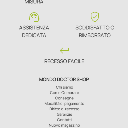
MISURA
support_agent
verified_user
ASSISTENZA
SODDISFATTO O
DEDICATA
RIMBORSATO
keyboard_return
RECESSO FACILE
MONDO DOCTOR SHOP
Chi siamo
Come Comprare
Consegne
Modalità di pagamento
Diritto di recesso
Garanzie
Contatti
Nuovo magazzino