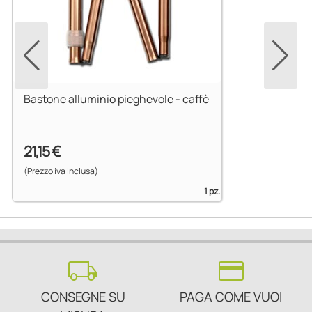
Bastone alluminio pieghevole - caffè
21,15 €
(Prezzo iva inclusa)
1 pz.
local_shipping
credit_card
CONSEGNE SU
PAGA COME VUOI