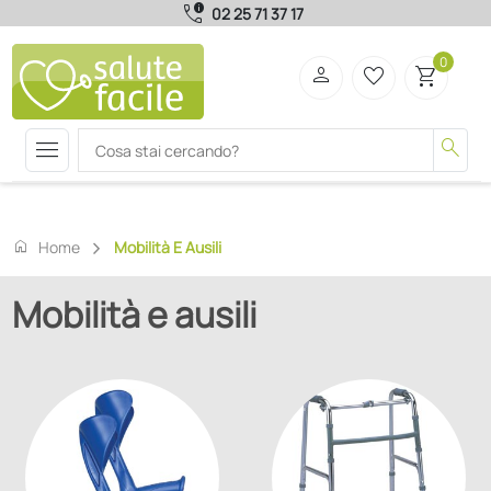
call_quality
02 25 71 37 17
0
person
favorite_border
shopping_cart
menu
search
home
Home
Mobilità E Ausili
Mobilità e ausili