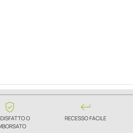
verified_user
keyboard_return
DISFATTO O
RECESSO FACILE
MBORSATO