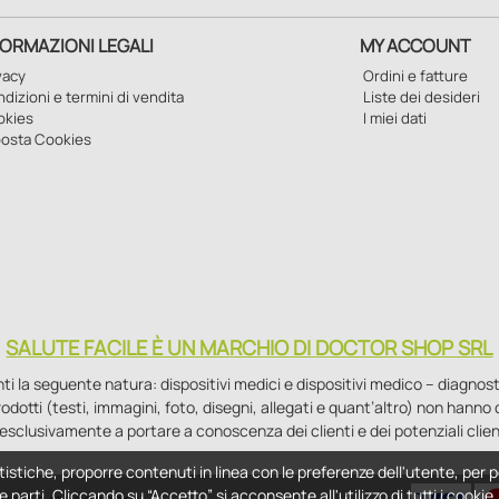
FORMAZIONI LEGALI
MY ACCOUNT
vacy
Ordini e fatture
dizioni e termini di vendita
Liste dei desideri
okies
I miei dati
osta Cookies
SALUTE FACILE È UN MARCHIO DI DOCTOR SHOP SRL
la seguente natura: dispositivi medici e dispositivi medico – diagnostici i
 prodotti (testi, immagini, foto, disegni, allegati e quant’altro) non hann
esclusivamente a portare a conoscenza dei clienti e dei potenziali clien
tistiche, proporre contenuti in linea con le preferenze dell'utente, per p
e parti. Cliccando su “Accetto” si acconsente all'utilizzo di tutti i cooki