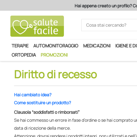
Hai appena creato un profilo? Co
TERAPIE
AUTOMONITORAGGIO
MEDICAZIONI
IGIENE E D
ORTOPEDIA
PROMOZIONI
Diritto di recesso
Hai cambiato idea?
Come sostituire un prodotto?
Clausola “soddisfatti o rimborsati”
Se hai commesso un errore in fase d’ordine o se hai comprato un p
data di ricezione della merce.
Attenzione: dovrai rendere i prodotti integri, non utilizzati e nell’