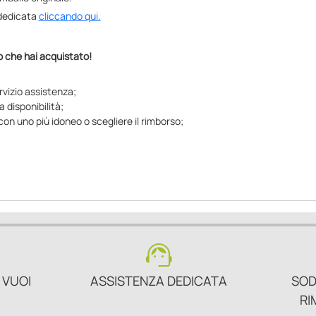
e dedicata
cliccando qui.
lo che hai acquistato!
rvizio assistenza;
a disponibilità;
con uno più idoneo o scegliere il rimborso;
support_agent
 VUOI
ASSISTENZA DEDICATA
SOD
RI