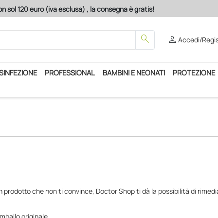
n sol 120 euro (iva esclusa) , la consegna è gratis!
search
person
Accedi/Regis
ISINFEZIONE
PROFESSIONAL
BAMBINI E NEONATI
PROTEZIONE
rodotto che non ti convince, Doctor Shop ti dà la possibilità di rimedia
imballo originale.