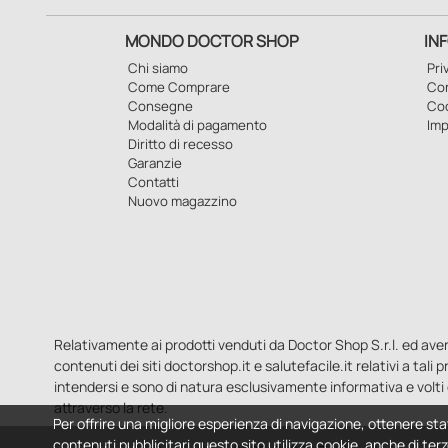
MONDO DOCTOR SHOP
IN
Chi siamo
Pri
Come Comprare
Con
Consegne
Co
Modalità di pagamento
Imp
Diritto di recesso
Garanzie
Contatti
Nuovo magazzino
Relativamente ai prodotti venduti da Doctor Shop S.r.l. ed aventi 
contenuti dei siti doctorshop.it e salutefacile.it relativi a tali
intendersi e sono di natura esclusivamente informativa e volti 
attraverso la rete.
Per offrire una migliore esperienza di navigazione, ottenere sta
contenuti pubblicitari questo sito utilizza cookie, anche di terz