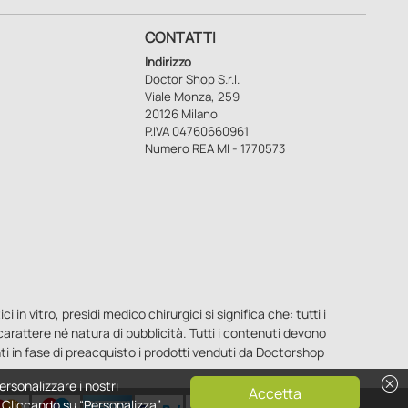
CONTATTI
Indirizzo
Doctor Shop S.r.l.
Viale Monza, 259
20126 Milano
P.IVA 04760660961
Numero REA MI - 1770573
n vitro, presidi medico chirurgici si significa che: tutti i
o carattere né natura di pubblicità. Tutti i contenuti devono
ti in fase di preacquisto i prodotti venduti da Doctorshop
cancel
ersonalizzare i nostri
Accetta
e. Cliccando su “Personalizza”