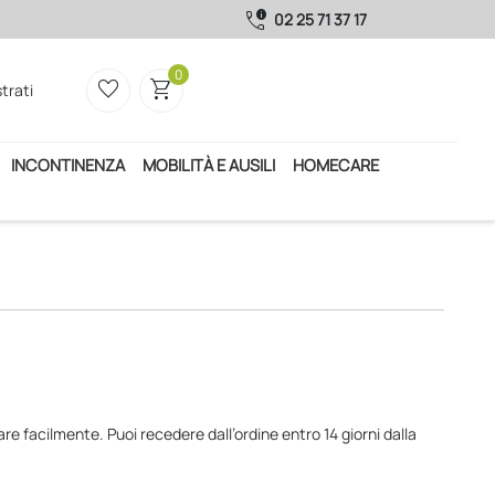
call_quality
02 25 71 37 17
0
favorite_border
shopping_cart
trati
INCONTINENZA
MOBILITÀ E AUSILI
HOMECARE
re facilmente. Puoi recedere dall’ordine entro 14 giorni dalla