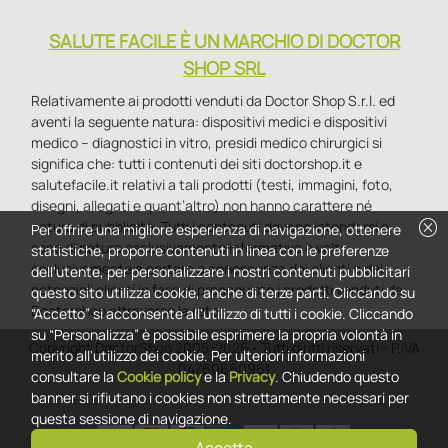
SALUTE FACILE È UN MARCHIO DI DOCTOR
SHOP SRL
Relativamente ai prodotti venduti da Doctor Shop S.r.l. ed
aventi la seguente natura: dispositivi medici e dispositivi
medico – diagnostici in vitro, presidi medico chirurgici si
significa che: tutti i contenuti dei siti doctorshop.it e
salutefacile.it relativi a tali prodotti (testi, immagini, foto,
disegni, allegati e quant’altro) non hanno carattere né
cancel
natura di pubblicità. Tutti i contenuti devono intendersi e
Per offrire una migliore esperienza di navigazione, ottenere
sono di natura esclusivamente informativa e volti
statistiche, proporre contenuti in linea con le preferenze
esclusivamente a portare a conoscenza dei clienti e dei
dell'utente, per personalizzare i nostri contenuti pubblicitari
potenziali clienti in fase di preacquisto i prodotti venduti da
questo sito utilizza cookie, anche di terze parti. Cliccando su
Doctorshop attraverso la rete.
“Accetto” si acconsente all'utilizzo di tutti i cookie. Cliccando
su “Personalizza” è possibile esprimere la propria volontà in
Copyright DoctorShop 2005-2026 - Tutti diritti riservati - P.IVA
merito all'utilizzo dei cookie. Per ulteriori informazioni
04760660961
consultare la
Cookie policy
e la
Privacy
. Chiudendo questo
banner si rifiutano i cookies non strettamente necessari per
questa sessione di navigazione.