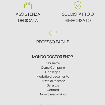
support_agent
verified_user
ASSISTENZA
SODDISFATTO O
DEDICATA
RIMBORSATO
keyboard_return
RECESSO FACILE
MONDO DOCTOR SHOP
Chi siamo
Come Comprare
Consegne
Modalità di pagamento
Diritto di recesso
Garanzie
Contatti
Nuovo magazzino