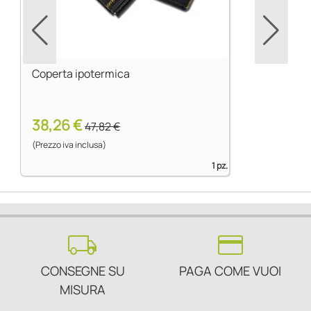
Coperta ipotermica
38,26 €
47,82 €
(Prezzo iva inclusa)
1 pz.
local_shipping
credit_card
CONSEGNE SU
PAGA COME VUOI
MISURA