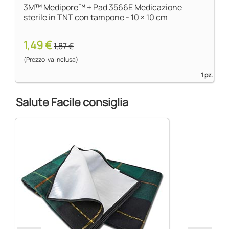
3M™ Medipore™ + Pad 3566E Medicazione
sterile in TNT con tampone - 10 × 10 cm
1,49 €
1,87 €
(Prezzo iva inclusa)
1 pz.
Salute Facile consiglia