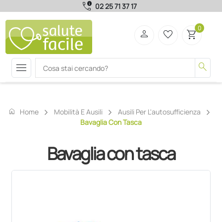
call_quality
02 25 71 37 17
0
person
favorite_border
shopping_cart
menu
search
home
Home
Mobilità E Ausili
Ausili Per L'autosufficienza
Bavaglia Con Tasca
Bavaglia con tasca