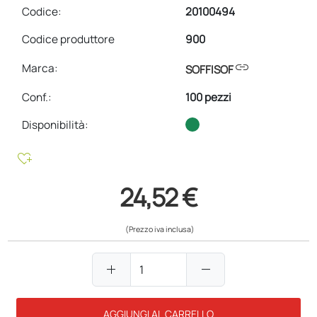
Codice:
20100494
Codice produttore
900
link
Marca:
SOFFISOF
Conf.
:
100 pezzi
Disponibilità:
heart_plus
24,52 €
(Prezzo iva inclusa)
add
remove
AGGIUNGI AL CARRELLO