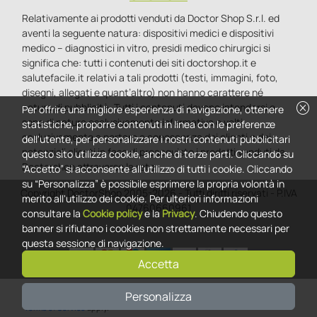
Relativamente ai prodotti venduti da Doctor Shop S.r.l. ed
aventi la seguente natura: dispositivi medici e dispositivi
medico – diagnostici in vitro, presidi medico chirurgici si
significa che: tutti i contenuti dei siti doctorshop.it e
salutefacile.it relativi a tali prodotti (testi, immagini, foto,
disegni, allegati e quant’altro) non hanno carattere né
cancel
natura di pubblicità. Tutti i contenuti devono intendersi e
Per offrire una migliore esperienza di navigazione, ottenere
sono di natura esclusivamente informativa e volti
statistiche, proporre contenuti in linea con le preferenze
esclusivamente a portare a conoscenza dei clienti e dei
dell'utente, per personalizzare i nostri contenuti pubblicitari
potenziali clienti in fase di preacquisto i prodotti venduti da
questo sito utilizza cookie, anche di terze parti. Cliccando su
Doctorshop attraverso la rete.
“Accetto” si acconsente all'utilizzo di tutti i cookie. Cliccando
su “Personalizza” è possibile esprimere la propria volontà in
Copyright DoctorShop 2005-2026 - Tutti diritti riservati - P.IVA
merito all'utilizzo dei cookie. Per ulteriori informazioni
04760660961
consultare la
Cookie policy
e la
Privacy
. Chiudendo questo
banner si rifiutano i cookies non strettamente necessari per
questa sessione di navigazione.
Accetta
0
This site is protected by reCAPTCHA and the Google
Privacy Policy
and
Personalizza
Terms of Service
apply.