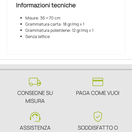
Informazioni tecniche
Misure: 36 × 70 cm
Grammatura carta: 18 gr/mq ± 1
Grammatura polietilene: 12 gr/mq ± 1
Senza lattice
local_shipping
credit_card
CONSEGNE SU
PAGA COME VUOI
MISURA
support_agent
verified_user
ASSISTENZA
SODDISFATTO O