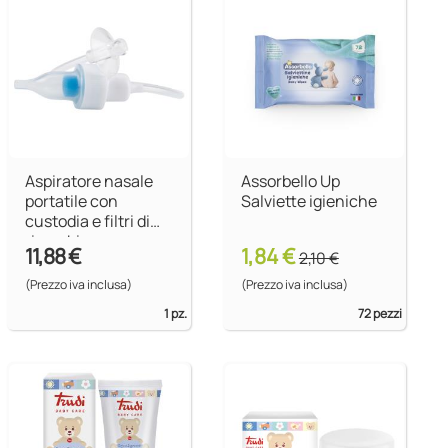
Aspiratore nasale
Assorbello Up
portatile con
Salviette igieniche
custodia e filtri di
ricambio
11,88 €
1,84 €
2,10 €
(Prezzo iva inclusa)
(Prezzo iva inclusa)
1 pz.
72 pezzi