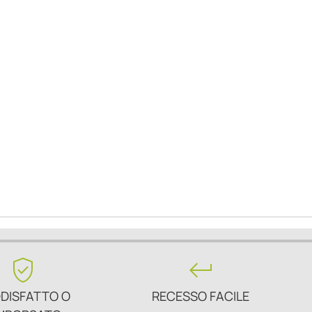
verified_user
keyboard_return
DISFATTO O
RECESSO FACILE