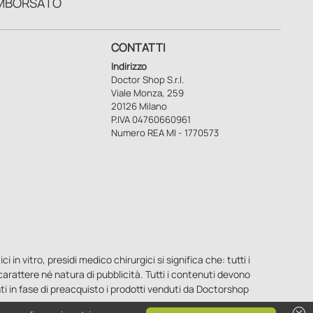
MBORSATO
CONTATTI
Indirizzo
Doctor Shop S.r.l.
Viale Monza, 259
20126 Milano
P.IVA 04760660961
Numero REA MI - 1770573
n vitro, presidi medico chirurgici si significa che: tutti i
o carattere né natura di pubblicità. Tutti i contenuti devono
ti in fase di preacquisto i prodotti venduti da Doctorshop