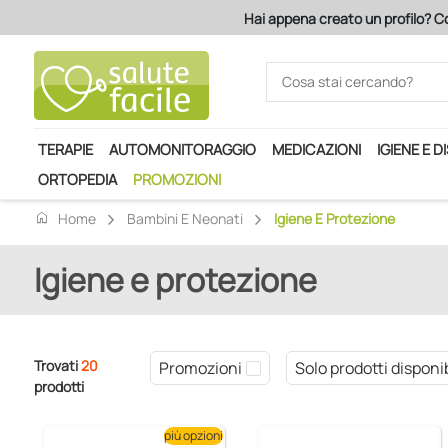
Hai appena creato un profilo? Co
TERAPIE
AUTOMONITORAGGIO
MEDICAZIONI
IGIENE E D
ORTOPEDIA
PROMOZIONI
home
Home
Bambini E Neonati
Igiene E Protezione
Igiene e protezione
Trovati
20
Promozioni
Solo prodotti disponib
prodotti
più opzioni