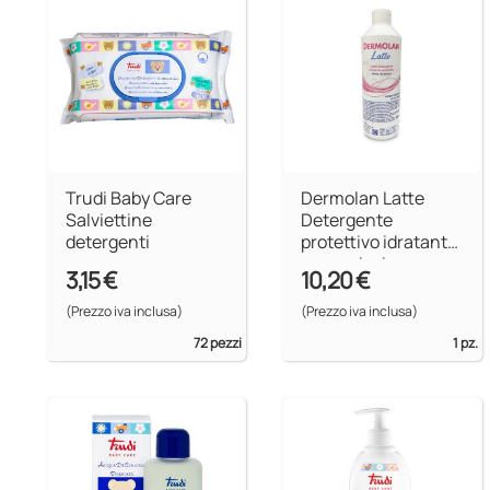
Trudi Baby Care
Dermolan Latte
Salviettine
Detergente
detergenti
protettivo idratante
senza risciacquo
3,15 €
10,20 €
per uso pediatrico
(Prezzo iva inclusa)
(Prezzo iva inclusa)
72 pezzi
1 pz.