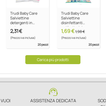
Trudi Baby Care
Trudi Baby Care
Salviettine
Salviettine
detergenti in
disinfettanti
cotone
antibatteriche
2,31 €
1,69 €
1,98 €
(Prezzo iva inclusa)
(Prezzo iva inclusa)
20 pezzi
20 pezzi
Carica più prodotti
support_agent
 VUOI
ASSISTENZA DEDICATA
SOD