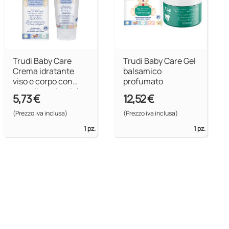
Trudi Baby Care
Trudi Baby Care Gel
Crema idratante
balsamico
viso e corpo con
profumato
propoli e calendula
5,73 €
12,52 €
(Prezzo iva inclusa)
(Prezzo iva inclusa)
1 pz.
1 pz.