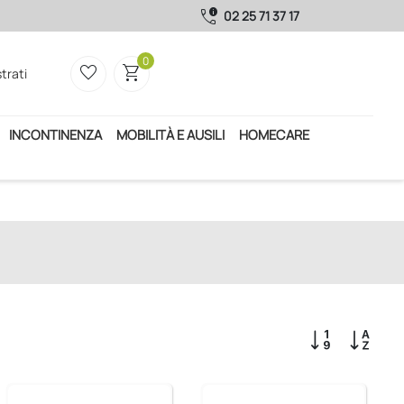
call_quality
02 25 71 37 17
0
favorite_border
shopping_cart
trati
INCONTINENZA
MOBILITÀ E AUSILI
HOMECARE