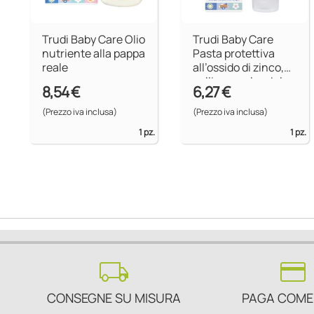
Trudi Baby Care Olio
Trudi Baby Care
nutriente alla pappa
Pasta protettiva
reale
all’ossido di zinco,
polline e calendula
8,54 €
6,27 €
(Prezzo iva inclusa)
(Prezzo iva inclusa)
1 pz.
1 pz.
local_shipping
credit_card
CONSEGNE SU MISURA
PAGA COME