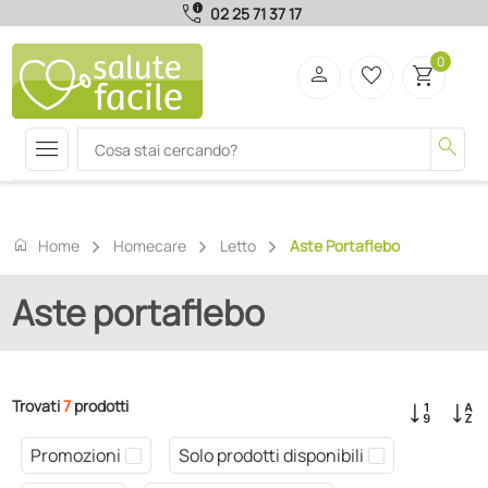
call_quality
02 25 71 37 17
0
person
favorite_border
shopping_cart
menu
search
home
Home
Homecare
Letto
Aste Portaflebo
Aste portaflebo
Trovati
7
prodotti
Promozioni
Solo prodotti disponibili