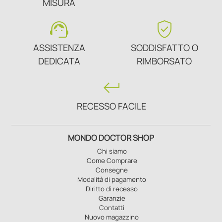
MISURA
support_agent
verified_user
ASSISTENZA
SODDISFATTO O
DEDICATA
RIMBORSATO
keyboard_return
RECESSO FACILE
MONDO DOCTOR SHOP
Chi siamo
Come Comprare
Consegne
Modalità di pagamento
Diritto di recesso
Garanzie
Contatti
Nuovo magazzino