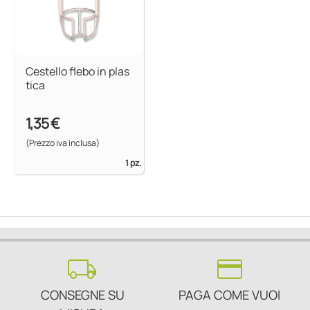
Cestello flebo in plas
tica
1,35 €
(Prezzo iva inclusa)
1 pz.
local_shipping
credit_card
CONSEGNE SU
PAGA COME VUOI