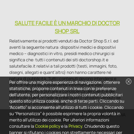
SALUTE FACILE È UN MARCHIO DI DOCTOR
SHOP SRL
Relativamente ai prodotti venduti da Doctor Shop S.r.l. ed
aventi la seguente natura: dispositivi medici e dispositivi
medico – diagnostici in vitro, presidi medico chirurgici si
significa che: tutti i contenuti dei siti doctorshop.it e
salutefacile.it relativi a tali prodotti (testi, immagini, foto,
disegni, allegati e quant’altro) non hanno carattere né
natura di pubblicità. Tutti i contenuti devono intendersi e
cancel
Per offrire una migliore esperienza di navigazione, ottenere
sono di natura esclusivamente informativa e volti
statistiche, proporre contenuti in linea con le preferenze
esclusivamente a portare a conoscenza dei clienti e dei
dell'utente, per personalizzare i nostri contenuti pubblicitari
potenziali clienti in fase di preacquisto i prodotti venduti da
questo sito utilizza cookie, anche di terze parti. Cliccando su
Doctorshop attraverso la rete.
“Accetto” si acconsente all'utilizzo di tutti i cookie. Cliccando
su “Personalizza” è possibile esprimere la propria volontà in
Copyright DoctorShop 2005-2026 - Tutti diritti riservati - P.IVA
merito all'utilizzo dei cookie. Per ulteriori informazioni
04760660961
consultare la
Cookie policy
e la
Privacy
. Chiudendo questo
banner si rifiutano i cookies non strettamente necessari per