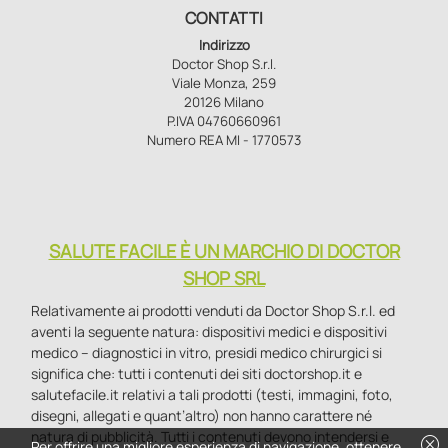
CONTATTI
Indirizzo
Doctor Shop S.r.l.
Viale Monza, 259
20126 Milano
P.IVA 04760660961
Numero REA MI - 1770573
SALUTE FACILE È UN MARCHIO DI DOCTOR
SHOP SRL
Relativamente ai prodotti venduti da Doctor Shop S.r.l. ed
aventi la seguente natura: dispositivi medici e dispositivi
medico – diagnostici in vitro, presidi medico chirurgici si
significa che: tutti i contenuti dei siti doctorshop.it e
salutefacile.it relativi a tali prodotti (testi, immagini, foto,
disegni, allegati e quant’altro) non hanno carattere né
natura di pubblicità. Tutti i contenuti devono intendersi e
cancel
Per offrire una migliore esperienza di navigazione, ottenere