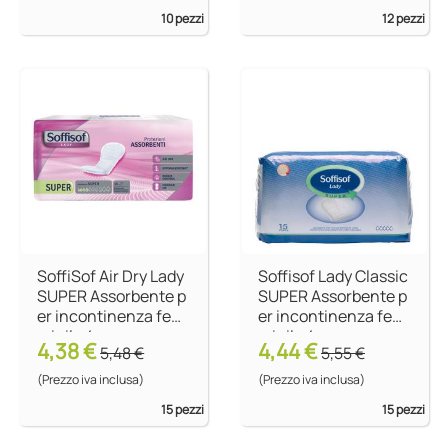
10 pezzi
12 pezzi
SoffiSof Air Dry Lady
Soffisof Lady Classic
SUPER Assorbente p
SUPER Assorbente p
er incontinenza fem
er incontinenza fem
minile 4 gocce
minile 4 gocce
4,38 €
4,44 €
5,48 €
5,55 €
(Prezzo iva inclusa)
(Prezzo iva inclusa)
15 pezzi
15 pezzi