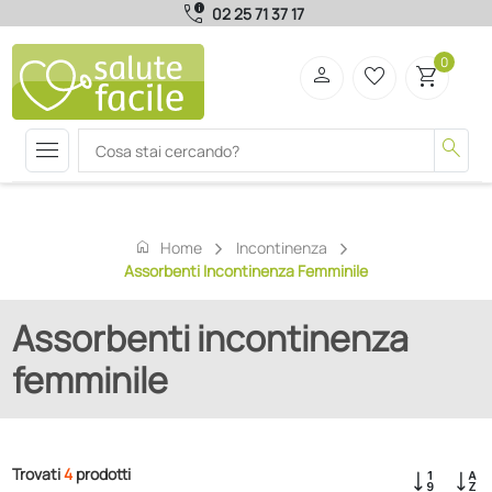
call_quality
02 25 71 37 17
0
person
favorite_border
shopping_cart
menu
search
home
Home
Incontinenza
Assorbenti Incontinenza Femminile
Assorbenti incontinenza
femminile
Trovati
4
prodotti