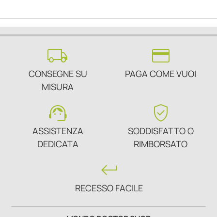
local_shipping
credit_card
CONSEGNE SU
PAGA COME VUOI
MISURA
support_agent
verified_user
ASSISTENZA
SODDISFATTO O
DEDICATA
RIMBORSATO
keyboard_return
RECESSO FACILE