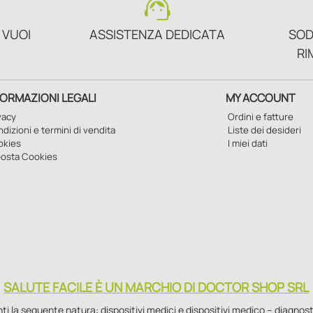
support_agent
 VUOI
ASSISTENZA DEDICATA
SOD
RI
FORMAZIONI LEGALI
MY ACCOUNT
vacy
Ordini e fatture
dizioni e termini di vendita
Liste dei desideri
okies
I miei dati
osta Cookies
SALUTE FACILE È UN MARCHIO DI DOCTOR SHOP SRL
la seguente natura: dispositivi medici e dispositivi medico – diagnostici i