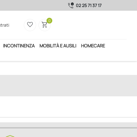
call_quality
02 25 71 37 17
0
favorite_border
shopping_cart
trati
INCONTINENZA
MOBILITÀ E AUSILI
HOMECARE