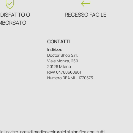
verified_user
keyboard_return
DISFATTO O
RECESSO FACILE
MBORSATO
CONTATTI
Indirizzo
Doctor Shop S.r.l.
Viale Monza, 259
20126 Milano
P.IVA 04760660961
Numero REA MI - 1770573
n vitro, presidi medico chirurgici si significa che: tutti i