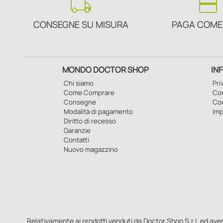
local_shipping
credit_card
CONSEGNE SU MISURA
PAGA COME
MONDO DOCTOR SHOP
IN
Chi siamo
Pri
Come Comprare
Con
Consegne
Co
Modalità di pagamento
Imp
Diritto di recesso
Garanzie
Contatti
Nuovo magazzino
Relativamente ai prodotti venduti da Doctor Shop S.r.l. ed aventi 