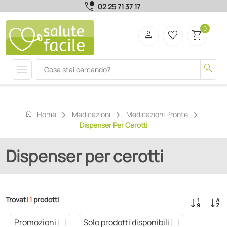
call_quality
02 25 71 37 17
0
person
favorite_border
shopping_cart
menu
search
home
Home
Medicazioni
Medicazioni Pronte
Dispenser Per Cerotti
Dispenser per cerotti
Trovati
1
prodotti
Promozioni
Solo prodotti disponibili