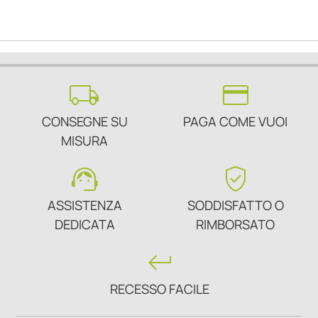
local_shipping
credit_card
CONSEGNE SU
PAGA COME VUOI
MISURA
support_agent
verified_user
ASSISTENZA
SODDISFATTO O
DEDICATA
RIMBORSATO
keyboard_return
RECESSO FACILE