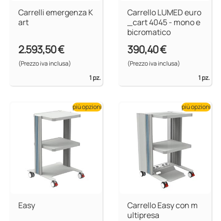
Carrelli emergenza K
Carrello LUMED euro
art
_cart 4045 - mono e
bicromatico
2.593,50 €
390,40 €
(Prezzo iva inclusa)
(Prezzo iva inclusa)
1 pz.
1 pz.
più opzioni
più opzioni
Easy
Carrello Easy con m
ultipresa