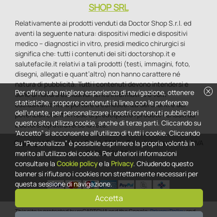
SHOP SRL
Relativamente ai prodotti venduti da Doctor Shop S.r.l. ed
aventi la seguente natura: dispositivi medici e dispositivi
medico – diagnostici in vitro, presidi medico chirurgici si
significa che: tutti i contenuti dei siti doctorshop.it e
salutefacile.it relativi a tali prodotti (testi, immagini, foto,
disegni, allegati e quant’altro) non hanno carattere né
natura di pubblicità. Tutti i contenuti devono intendersi e
cancel
Per offrire una migliore esperienza di navigazione, ottenere
sono di natura esclusivamente informativa e volti
statistiche, proporre contenuti in linea con le preferenze
esclusivamente a portare a conoscenza dei clienti e dei
dell'utente, per personalizzare i nostri contenuti pubblicitari
potenziali clienti in fase di preacquisto i prodotti venduti da
questo sito utilizza cookie, anche di terze parti. Cliccando su
Doctorshop attraverso la rete.
“Accetto” si acconsente all'utilizzo di tutti i cookie. Cliccando
Copyright DoctorShop 2005-2026 - Tutti diritti riservati - P.IVA
su “Personalizza” è possibile esprimere la propria volontà in
04760660961
merito all'utilizzo dei cookie. Per ulteriori informazioni
consultare la
Cookie policy
e la
Privacy
. Chiudendo questo
banner si rifiutano i cookies non strettamente necessari per
questa sessione di navigazione.
Accetta
0
This site is protected by reCAPTCHA and the Google
Privacy Policy
and