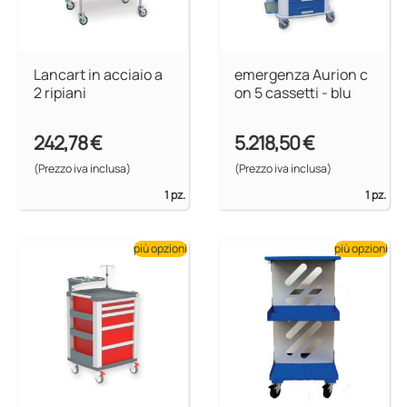
Lancart in acciaio a
emergenza Aurion c
2 ripiani
on 5 cassetti - blu
242,78 €
5.218,50 €
(Prezzo iva inclusa)
(Prezzo iva inclusa)
1 pz.
1 pz.
più opzioni
più opzioni