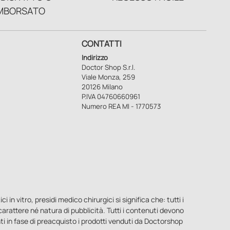
MBORSATO
CONTATTI
Indirizzo
Doctor Shop S.r.l.
Viale Monza, 259
20126 Milano
P.IVA 04760660961
Numero REA MI - 1770573
n vitro, presidi medico chirurgici si significa che: tutti i
o carattere né natura di pubblicità. Tutti i contenuti devono
ti in fase di preacquisto i prodotti venduti da Doctorshop