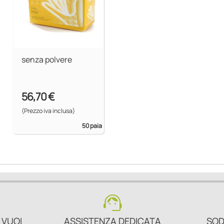
senza polvere
56,70 €
(Prezzo iva inclusa)
50 paia
support_agent
 VUOI
ASSISTENZA DEDICATA
SOD