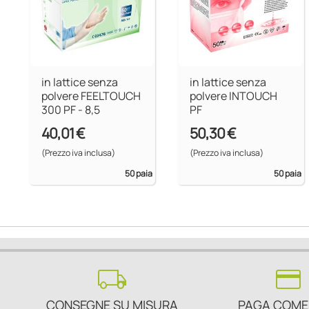
in lattice senza
in lattice senza
polvere FEELTOUCH
polvere INTOUCH
300 PF - 8,5
PF
40,01 €
50,30 €
(Prezzo iva inclusa)
(Prezzo iva inclusa)
50 paia
50 paia
local_shipping
credit_card
CONSEGNE SU MISURA
PAGA COME