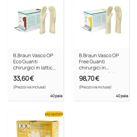
B.Braun Vasco OP
B.Braun Vasco OP
Eco Guanti
Free Guanti
chirurgici in lattice
chirurgici in
senza polvere
polyisoprene latex-
33,60 €
98,70 €
free
(Prezzo iva inclusa)
(Prezzo iva inclusa)
40 paia
40 paia
più opzioni