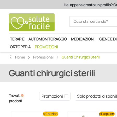
Hai appena creato un profilo? Co
TERAPIE
AUTOMONITORAGGIO
MEDICAZIONI
IGIENE E D
ORTOPEDIA
PROMOZIONI
home
Home
Professional
Guanti Chirurgici Sterili
Guanti chirurgici sterili
Trovati
9
Promozioni
Solo prodotti disponib
prodotti
più opzioni
più opzioni