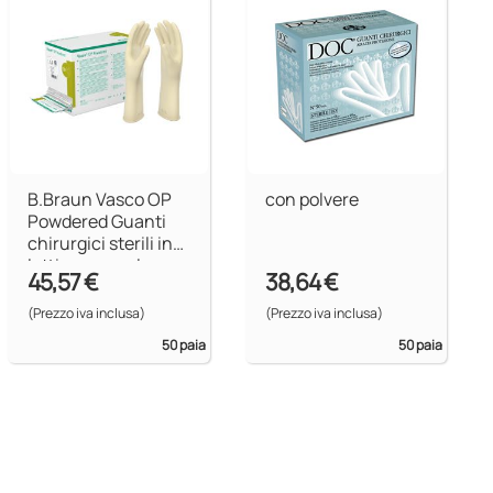
B.Braun Vasco OP
con polvere
Powdered Guanti
chirurgici sterili in
lattice con polvere -
45,57 €
38,64 €
7,5
(Prezzo iva inclusa)
(Prezzo iva inclusa)
50 paia
50 paia