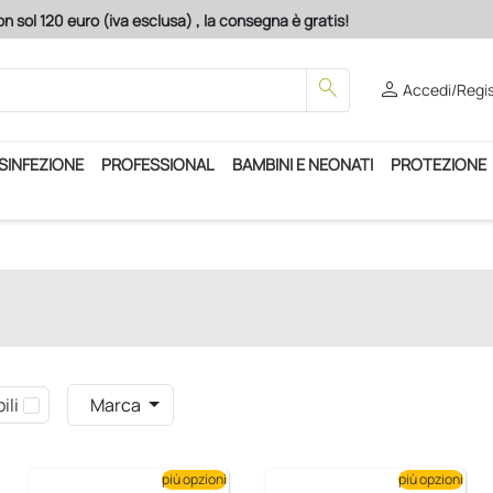
n sol 120 euro (iva esclusa) , la consegna è gratis!
search
person
Accedi/Regis
ISINFEZIONE
PROFESSIONAL
BAMBINI E NEONATI
PROTEZIONE
ili
Marca
più opzioni
più opzioni