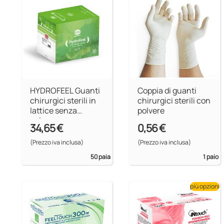
HYDROFEEL Guanti
Coppia di guanti
chirurgici sterili in
chirurgici sterili con
lattice senza
polvere
polvere
34,65 €
0,56 €
(Prezzo iva inclusa)
(Prezzo iva inclusa)
50 paia
1 paio
più opzioni