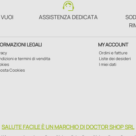
support_agent
 VUOI
ASSISTENZA DEDICATA
SOD
RI
FORMAZIONI LEGALI
MY ACCOUNT
vacy
Ordini e fatture
dizioni e termini di vendita
Liste dei desideri
okies
I miei dati
osta Cookies
SALUTE FACILE È UN MARCHIO DI DOCTOR SHOP SRL