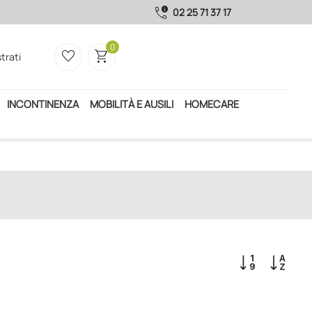
call_quality
02 25 71 37 17
0
favorite_border
shopping_cart
trati
INCONTINENZA
MOBILITÀ E AUSILI
HOMECARE