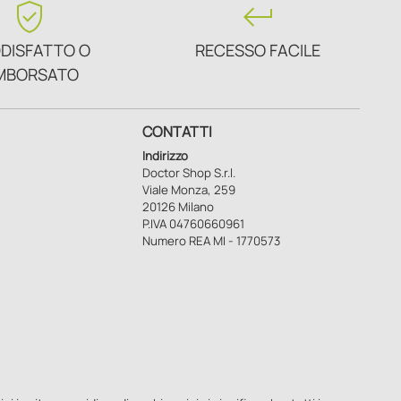
verified_user
keyboard_return
DISFATTO O
RECESSO FACILE
MBORSATO
CONTATTI
Indirizzo
Doctor Shop S.r.l.
Viale Monza, 259
20126 Milano
P.IVA 04760660961
Numero REA MI - 1770573