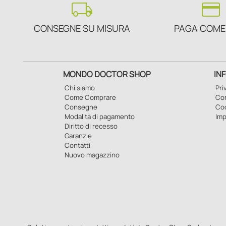
local_shipping
credit_card
CONSEGNE SU MISURA
PAGA COME
MONDO DOCTOR SHOP
IN
Chi siamo
Pri
Come Comprare
Con
Consegne
Co
Modalità di pagamento
Imp
Diritto di recesso
Garanzie
Contatti
Nuovo magazzino