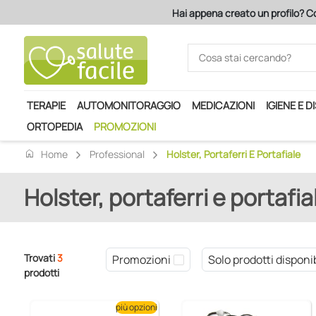
Hai appena creato un profilo? Co
TERAPIE
AUTOMONITORAGGIO
MEDICAZIONI
IGIENE E D
ORTOPEDIA
PROMOZIONI
home
Home
Professional
Holster, Portaferri E Portafiale
Holster, portaferri e portafia
Trovati
3
Promozioni
Solo prodotti disponib
prodotti
più opzioni