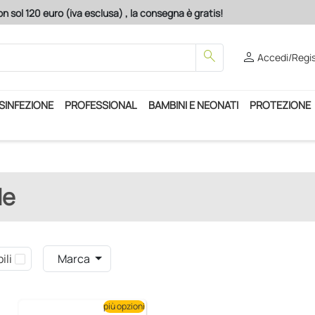
n sol 120 euro (iva esclusa) , la consegna è gratis!
search
person
Accedi/Regis
ISINFEZIONE
PROFESSIONAL
BAMBINI E NEONATI
PROTEZIONE
le
ili
Marca
più opzioni