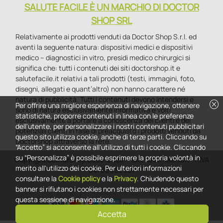
SALUTE FACILE È UN MARCHIO DI DOCTOR
SHOP SRL
Relativamente ai prodotti venduti da Doctor Shop S.r.l. ed
aventi la seguente natura: dispositivi medici e dispositivi
medico – diagnostici in vitro, presidi medico chirurgici si
significa che: tutti i contenuti dei siti doctorshop.it e
salutefacile.it relativi a tali prodotti (testi, immagini, foto,
disegni, allegati e quant’altro) non hanno carattere né
natura di pubblicità. Tutti i contenuti devono intendersi e
cancel
Per offrire una migliore esperienza di navigazione, ottenere
sono di natura esclusivamente informativa e volti
statistiche, proporre contenuti in linea con le preferenze
esclusivamente a portare a conoscenza dei clienti e dei
dell'utente, per personalizzare i nostri contenuti pubblicitari
potenziali clienti in fase di preacquisto i prodotti venduti da
questo sito utilizza cookie, anche di terze parti. Cliccando su
Doctorshop attraverso la rete.
“Accetto” si acconsente all'utilizzo di tutti i cookie. Cliccando
su “Personalizza” è possibile esprimere la propria volontà in
Copyright DoctorShop 2005-2026 - Tutti diritti riservati - P.IVA
merito all'utilizzo dei cookie. Per ulteriori informazioni
04760660961
consultare la
Cookie policy
e la
Privacy
. Chiudendo questo
banner si rifiutano i cookies non strettamente necessari per
questa sessione di navigazione.
Accetta