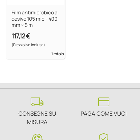
Film antimicrobico a
desivo 105 mic - 400
mm × 5 m
117,12 €
(Prezzo iva inclusa)
1 rotolo
local_shipping
credit_card
CONSEGNE SU
PAGA COME VUOI
MISURA
support_agent
verified_user