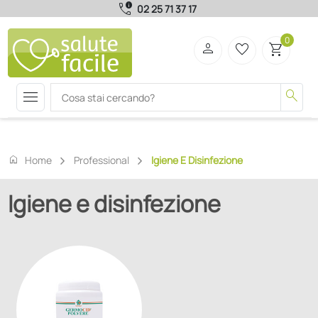
call_quality
02 25 71 37 17
0
person
favorite_border
shopping_cart
menu
search
home
Home
Professional
Igiene E Disinfezione
Igiene e disinfezione