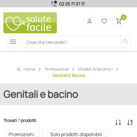
call_quality
02 25 71 37 17
0
person
favorite_border
shopping_cart
menu
search
home
Home
Professional
Modelli Anatomici
Genitali E Bacino
Genitali e bacino
Trovati
7
prodotti
Promozioni
Solo prodotti disponibili