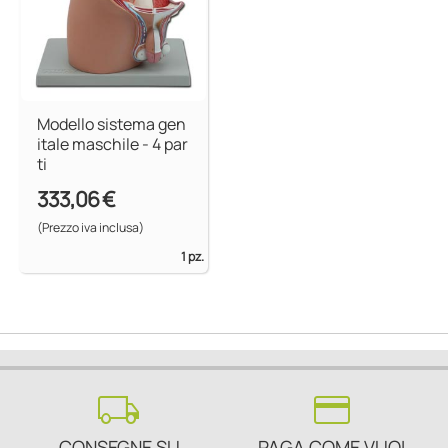
Modello sistema gen
itale maschile - 4 par
ti
333,06 €
(Prezzo iva inclusa)
1 pz.
local_shipping
credit_card
CONSEGNE SU
PAGA COME VUOI