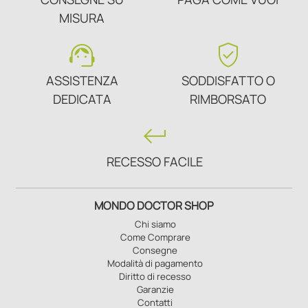
MISURA
support_agent
verified_user
ASSISTENZA
SODDISFATTO O
DEDICATA
RIMBORSATO
keyboard_return
RECESSO FACILE
MONDO DOCTOR SHOP
Chi siamo
Come Comprare
Consegne
Modalità di pagamento
Diritto di recesso
Garanzie
Contatti