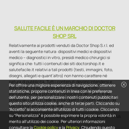
SALUTE FACILE È UN MARCHIO DI DOCTOR
SHOP SRL
Relativamente ai prodotti venduti da Doctor Shop S.r.l. ed
aventi la seguente natura: dispositivi medici e dispositivi
medico – diagnostici in vitro, presidi medico chirurgici si
significa che: tutti i contenuti dei siti doctorshop.it e
salutefacile.it relativi a tali prodotti (testi, immagini, foto,
disegni, allegati e quant’altro) non hanno carattere né
natura di pubblicità. Tutti i contenuti devono intendersi e
cancel
Per offrire una migliore esperienza di navigazione, ottenere
sono di natura esclusivamente informativa e volti
statistiche, proporre contenuti in linea con le preferenze
esclusivamente a portare a conoscenza dei clienti e dei
dell'utente, per personalizzare i nostri contenuti pubblicitari
potenziali clienti in fase di preacquisto i prodotti venduti da
questo sito utilizza cookie, anche di terze parti. Cliccando su
Doctorshop attraverso la rete.
“Accetto” si acconsente all'utilizzo di tutti i cookie. Cliccando
su “Personalizza” è possibile esprimere la propria volontà in
Copyright DoctorShop 2005-2026 - Tutti diritti riservati - P.IVA
merito all'utilizzo dei cookie. Per ulteriori informazioni
04760660961
consultare la
Cookie policy
e la
Privacy
. Chiudendo questo