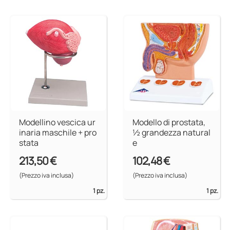
Modellino vescica ur
Modello di prostata,
inaria maschile + pro
½ grandezza natural
stata
e
213,50 €
102,48 €
(Prezzo iva inclusa)
(Prezzo iva inclusa)
1 pz.
1 pz.