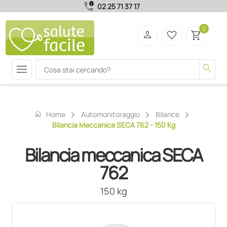
call_quality
02 25 71 37 17
0
person
favorite_border
shopping_cart
menu
search
home
Home
Automonitoraggio
Bilance
Bilancia Meccanica SECA 762 - 150 Kg
Bilancia meccanica SECA
762
150 kg