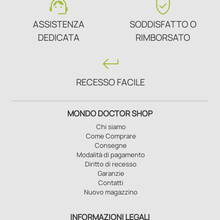
support_agent
verified_user
ASSISTENZA
SODDISFATTO O
DEDICATA
RIMBORSATO
keyboard_return
RECESSO FACILE
MONDO DOCTOR SHOP
Chi siamo
Come Comprare
Consegne
Modalità di pagamento
Diritto di recesso
Garanzie
Contatti
Nuovo magazzino
INFORMAZIONI LEGALI