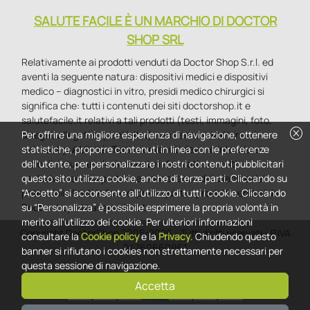
SALUTE FACILE È UN MARCHIO DI DOCTOR
SHOP SRL
Relativamente ai prodotti venduti da Doctor Shop S.r.l. ed
aventi la seguente natura: dispositivi medici e dispositivi
medico – diagnostici in vitro, presidi medico chirurgici si
significa che: tutti i contenuti dei siti doctorshop.it e
salutefacile.it relativi a tali prodotti (testi, immagini, foto,
cancel
disegni, allegati e quant’altro) non hanno carattere né
Per offrire una migliore esperienza di navigazione, ottenere
natura di pubblicità. Tutti i contenuti devono intendersi e
statistiche, proporre contenuti in linea con le preferenze
sono di natura esclusivamente informativa e volti
dell'utente, per personalizzare i nostri contenuti pubblicitari
esclusivamente a portare a conoscenza dei clienti e dei
questo sito utilizza cookie, anche di terze parti. Cliccando su
potenziali clienti in fase di preacquisto i prodotti venduti da
“Accetto” si acconsente all'utilizzo di tutti i cookie. Cliccando
Doctorshop attraverso la rete.
su “Personalizza” è possibile esprimere la propria volontà in
merito all'utilizzo dei cookie. Per ulteriori informazioni
Copyright DoctorShop 2005-2026 - Tutti diritti riservati - P.IVA
consultare la
Cookie policy
e la
Privacy
. Chiudendo questo
04760660961
banner si rifiutano i cookies non strettamente necessari per
questa sessione di navigazione.
Accetta