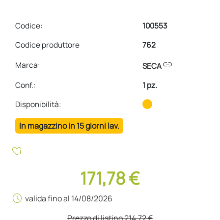
Codice:
100553
Codice produttore
762
link
Marca:
SECA
Conf.
:
1 pz.
Disponibilità:
In magazzino in 15 giorni lav.
heart_plus
171,78 €
schedule
valida fino al 14/08/2026
Prezzo di listino
214,72 €