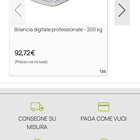
Bilancia digitale professionale - 200 kg
92,72 €
(Prezzo iva inclusa)
1 pz.
local_shipping
credit_card
CONSEGNE SU
PAGA COME VUOI
MISURA