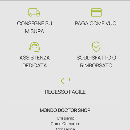
local_shipping
credit_card
CONSEGNE SU
PAGA COME VUOI
MISURA
support_agent
verified_user
ASSISTENZA
SODDISFATTO O
DEDICATA
RIMBORSATO
keyboard_return
RECESSO FACILE
MONDO DOCTOR SHOP
Chi siamo
Come Comprare
Consegne