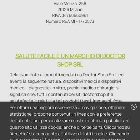
Viale Monza, 259
20126 Milano
P.IVA 04760660961
Numero REA MI - 1770573
SALUTE FACILE È UN MARCHIO DI DOCTOR
SHOP SRL
Relativamente ai prodotti venduti da Doctor Shop S.r.l. ed
aventi la seguente natura: dispositivi medici e dispositivi
medico – diagnostici in vitro, presidi medico chirurgici si
significa che: tutti i contenuti dei siti doctorshop.it e
salutefacile.it relativi a tali prodotti (testi, immagini, foto,
cancel
disegni, allegati e quant’altro) non hanno carattere né
Per offrire una migliore esperienza di navigazione, ottenere
natura di pubblicità. Tutti i contenuti devono intendersi e
statistiche, proporre contenuti in linea con le preferenze
sono di natura esclusivamente informativa e volti
dell'utente, per personalizzare i nostri contenuti pubblicitari
esclusivamente a portare a conoscenza dei clienti e dei
questo sito utilizza cookie, anche di terze parti. Cliccando su
potenziali clienti in fase di preacquisto i prodotti venduti da
“Accetto” si acconsente all'utilizzo di tutti i cookie. Cliccando