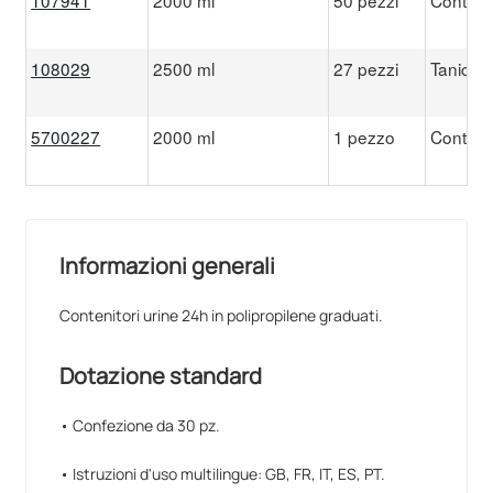
108029
2500 ml
27 pezzi
Tanica 
5700227
2000 ml
1 pezzo
Conteni
Informazioni generali
Contenitori urine 24h in polipropilene graduati.
Dotazione standard
• Confezione da 30 pz.
• Istruzioni d'uso multilingue: GB, FR, IT, ES, PT.