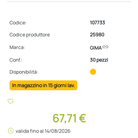
Codice:
107733
Codice produttore
25980
link
Marca:
GIMA
Conf.
:
30 pezzi
Disponibilità:
In magazzino in 15 giorni lav.
heart_plus
67,71 €
schedule
valida fino al 14/08/2026