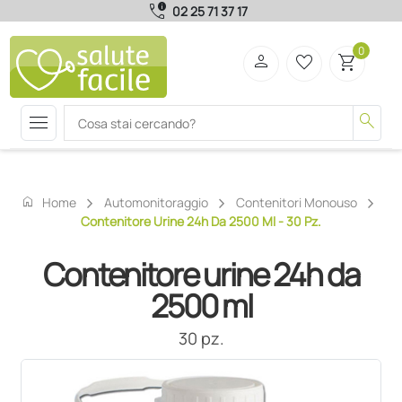
call_quality
02 25 71 37 17
0
person
favorite_border
shopping_cart
menu
search
home
Home
Automonitoraggio
Contenitori Monouso
Contenitore Urine 24h Da 2500 Ml - 30 Pz.
Contenitore urine 24h da
2500 ml
30 pz.