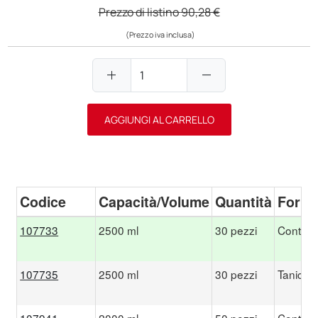
Prezzo di listino
90,28 €
(Prezzo iva inclusa)
add
remove
AGGIUNGI AL CARRELLO
Codice
Capacità/Volume
Quantità
Forma
107733
2500 ml
30 pezzi
Contenit
107735
2500 ml
30 pezzi
Tanica
107941
2000 ml
50 pezzi
Conteni