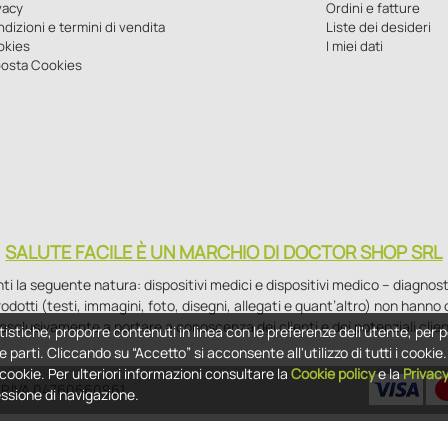
vacy
Ordini e fatture
dizioni e termini di vendita
Liste dei desideri
okies
I miei dati
osta Cookies
SALUTE FACILE È UN MARCHIO DI DOCTOR SHOP SRL
la seguente natura: dispositivi medici e dispositivi medico – diagnostici i
 prodotti (testi, immagini, foto, disegni, allegati e quant’altro) non hann
esclusivamente a portare a conoscenza dei clienti e dei potenziali clien
tistiche, proporre contenuti in linea con le preferenze dell'utente, per p
e parti. Cliccando su “Accetto” si acconsente all'utilizzo di tutti i cooki
i cookie. Per ulteriori informazioni consultare la
Cookie policy
e la
Privac
 - P.IVA 04760660961
essione di navigazione.
ms of Service
apply.