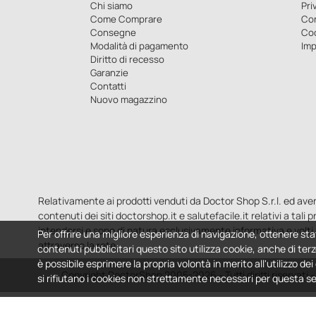
Chi siamo
Pri
Come Comprare
Con
Consegne
Co
Modalità di pagamento
Imp
Diritto di recesso
Garanzie
Contatti
Nuovo magazzino
Relativamente ai prodotti venduti da Doctor Shop S.r.l. ed aventi 
contenuti dei siti doctorshop.it e salutefacile.it relativi a tali
intendersi e sono di natura esclusivamente informativa e volti 
Per offrire una migliore esperienza di navigazione, ottenere sta
attraverso la rete.
contenuti pubblicitari questo sito utilizza cookie, anche di terz
è possibile esprimere la propria volontà in merito all'utilizzo de
Copyright DoctorShop 2005-2026 - Tutti diritti riservati
si rifiutano i cookies non strettamente necessari per questa s
This site is protected by reCAPTCHA and the Google
Privacy Policy
and
Ter