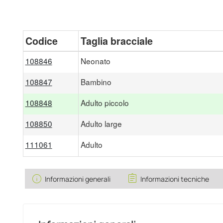
Codice
Taglia bracciale
108846
Neonato
108847
Bambino
108848
Adulto piccolo
108850
Adulto large
111061
Adulto
info
assignment
Informazioni generali
Informazioni tecniche