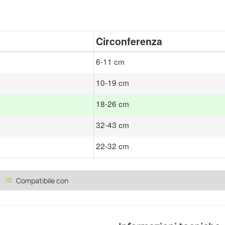
Circonferenza
6-11 cm
10-19 cm
18-26 cm
32-43 cm
22-32 cm
list
Compatibile con