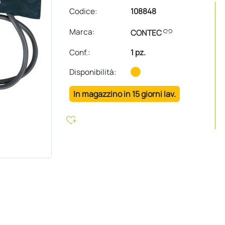
Codice:
108848
link
Marca:
CONTEC
Conf.
:
1 pz.
Disponibilità:
In magazzino in 15 giorni lav.
heart_plus