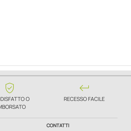
verified_user
keyboard_return
DISFATTO O
RECESSO FACILE
MBORSATO
CONTATTI