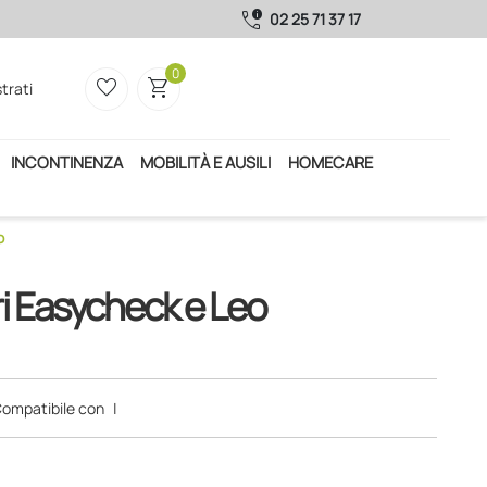
call_quality
02 25 71 37 17
0
favorite_border
shopping_cart
trati
INCONTINENZA
MOBILITÀ E AUSILI
HOMECARE
o
ri Easycheck e Leo
ompatibile con
|