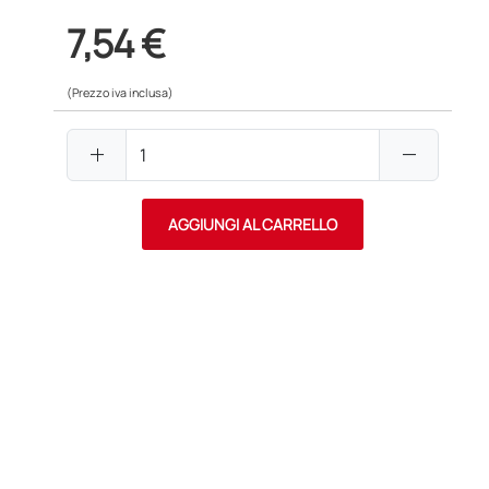
7,54 €
(Prezzo iva inclusa)
add
remove
AGGIUNGI AL CARRELLO