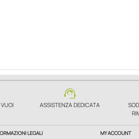
support_agent
 VUOI
ASSISTENZA DEDICATA
SOD
RI
FORMAZIONI LEGALI
MY ACCOUNT