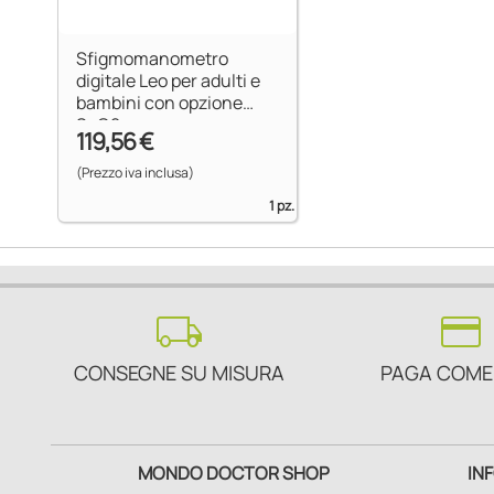
Sfigmomanometro
digitale Leo per adulti e
bambini con opzione
SpO2
119,56 €
(Prezzo iva inclusa)
1 pz.
local_shipping
credit_card
CONSEGNE SU MISURA
PAGA COME
MONDO DOCTOR SHOP
IN