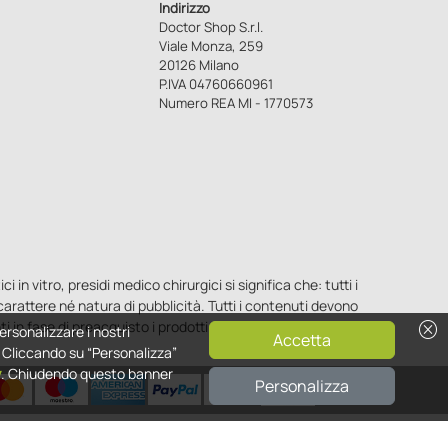
Indirizzo
Doctor Shop S.r.l.
Viale Monza, 259
20126 Milano
P.IVA 04760660961
Numero REA MI - 1770573
n vitro, presidi medico chirurgici si significa che: tutti i
o carattere né natura di pubblicità. Tutti i contenuti devono
cancel
ti in fase di preacquisto i prodotti venduti da Doctorshop
ersonalizzare i nostri
Accetta
e. Cliccando su “Personalizza”
y
. Chiudendo questo banner
Personalizza
0