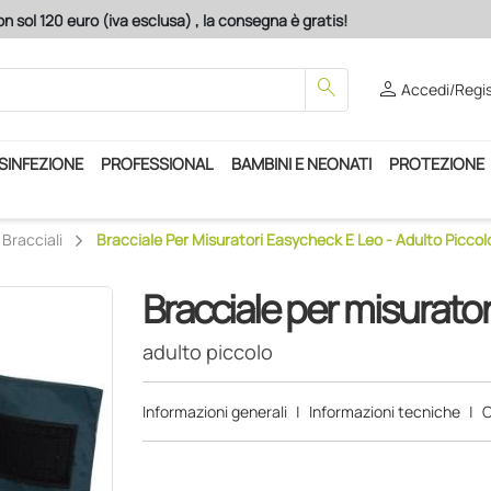
n sol 120 euro (iva esclusa) , la consegna è gratis!
search
person
Accedi/Regis
ISINFEZIONE
PROFESSIONAL
BAMBINI E NEONATI
PROTEZIONE
Bracciali
Bracciale Per Misuratori Easycheck E Leo - Adulto Piccol
Bracciale per misurato
adulto piccolo
Informazioni generali
|
Informazioni tecniche
|
C