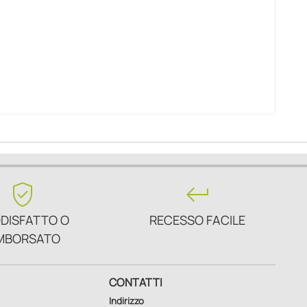
verified_user
keyboard_return
DISFATTO O
RECESSO FACILE
MBORSATO
CONTATTI
Indirizzo