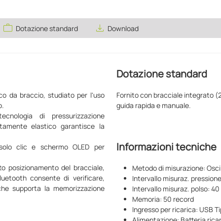
work
save_alt
Dotazione standard
Download
Dotazione standard
o da braccio, studiato per l'uso
Fornito con bracciale integrato (2
o.
guida rapida e manuale.
ecnologia di pressurizzazione
altamente elastico garantisce la
Informazioni tecniche
n solo clic e schermo OLED per
etto posizionamento del bracciale,
Metodo di misurazione: Osci
Bluetooth consente di verificare,
Intervallo misuraz. pression
, che supporta la memorizzazione
Intervallo misuraz. polso: 4
Memoria: 50 record
Ingresso per ricarica: USB T
Alimentazione: Batteria ricaric