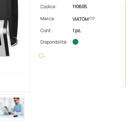
Codice:
110605
link
Marca:
VIATOM
Conf.
:
1 pz.
Disponibilità:
heart_plus