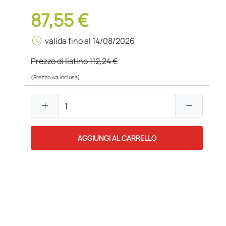
87,55 €
schedule
valida fino al 14/08/2026
Prezzo di listino
112,24 €
(Prezzo iva inclusa)
add
remove
AGGIUNGI AL CARRELLO