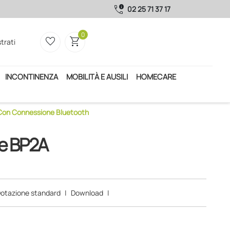
call_quality
02 25 71 37 17
0
favorite_border
shopping_cart
trati
INCONTINENZA
MOBILITÀ E AUSILI
HOMECARE
 Con Connessione Bluetooth
ne BP2A
otazione standard
|
Download
|