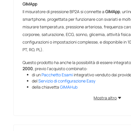
GIMApp
Il misuratore di pressione BP2A si connette a
GIMApp
, un'i
smartphone, progettata per funzionare con svariati e moltep
misurare temperatura, pressione arteriosa, frequenza ca
corporee, saturazione, ECG, sonno, glicemia, attività fisic
configurazioni o impostazioni complesse, e disponibile in 10 
PT, RO, PL).
Questo prodotto ha anche la possibilità di essere integrato n
2000
, previo l'acquisto combinato:
di un
Pacchetto Esami
integrativo venduto dai provide
del
Servizio di configurazione Easy
della chiavetta
GIMAHub
Mostra altro