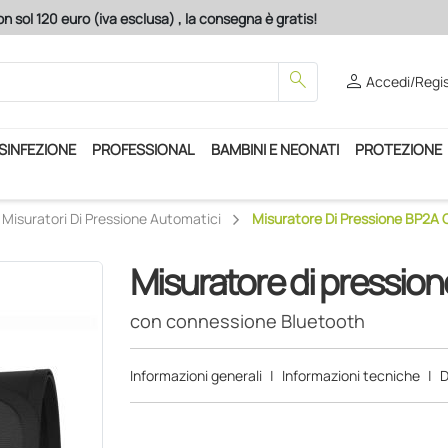
 sol 120 euro (iva esclusa) , la consegna è gratis!
search
person
Accedi/Regis
ISINFEZIONE
PROFESSIONAL
BAMBINI E NEONATI
PROTEZIONE
Misuratori Di Pressione Automatici
Misuratore Di Pressione BP2A
Misuratore di pressio
con connessione Bluetooth
Informazioni generali
|
Informazioni tecniche
|
D