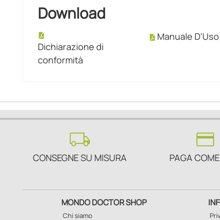
Download
Manuale D'Uso
Dichiarazione di
conformità
local_shipping
credit_card
CONSEGNE SU MISURA
PAGA COME
MONDO DOCTOR SHOP
IN
Chi siamo
Pri