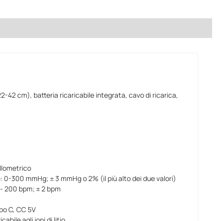
2-42 cm), batteria ricaricabile integrata, cavo di ricarica,
llometrico
e: 0-300 mmHg; ± 3 mmHg o 2% (il più alto dei due valori)
0 - 200 bpm; ± 2 bpm
ipo C, CC 5V
abile agli ioni di litio