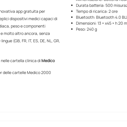
Durata batteria: 500 misuraz
nnovativa app gratuita per
Tempo di ricarica: 2 ore
Bluetooth: Bluetooth 4.0 BL
lici dispositivi medici capaci di
Dimensioni: 13 × x45 × h 20
rdiaca, peso e componenti
Peso: 240 g
a e molto altro ancora, senza
lingue (GB, FR, IT, ES, DE, NL, GR,
elle cartella clinica di
Medico
r delle cartelle Medico 2000