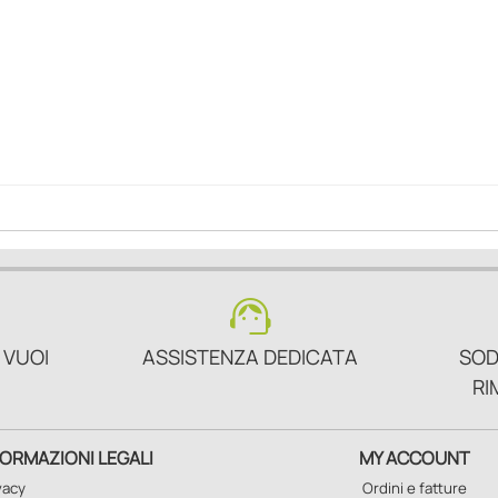
support_agent
 VUOI
ASSISTENZA DEDICATA
SOD
RI
FORMAZIONI LEGALI
MY ACCOUNT
vacy
Ordini e fatture