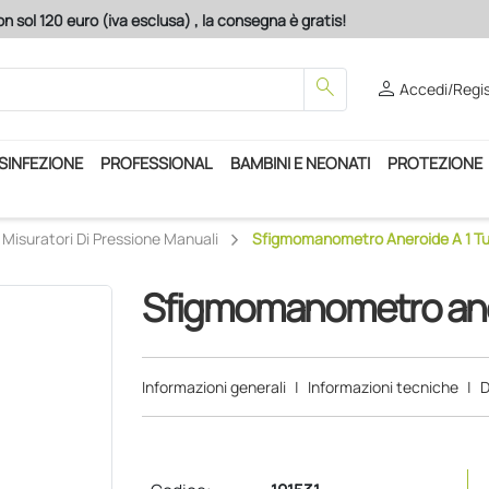
sclusa) , la consegna è gratis!
search
person
Accedi/Regis
ISINFEZIONE
PROFESSIONAL
BAMBINI E NEONATI
PROTEZIONE
Misuratori Di Pressione Manuali
Sfigmomanometro Aneroide A 1 T
Sfigmomanometro aner
Informazioni generali
|
Informazioni tecniche
|
D