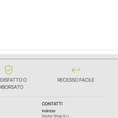
verified_user
keyboard_return
DISFATTO O
RECESSO FACILE
MBORSATO
CONTATTI
Indirizzo
Doctor Shop S.r.l.