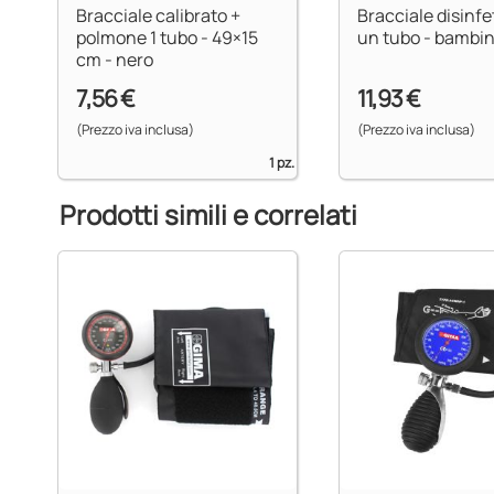
Bracciale calibrato +
Bracciale disinfe
polmone 1 tubo - 49×15
un tubo - bambi
cm - nero
7,56 €
11,93 €
(Prezzo iva inclusa)
(Prezzo iva inclusa)
1 pz.
Prodotti simili e correlati