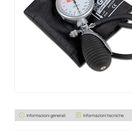
info
assignment
Informazioni generali
Informazioni tecniche