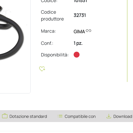
Codice:
101531
Codice
32731
produttore
link
Marca:
GIMA
Conf.
:
1 pz.
Disponibilità:
heart_plus
work
list
save_alt
Dotazione standard
Compatibile con
Download