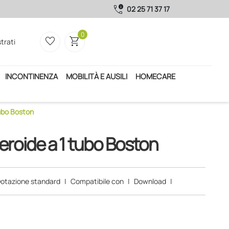
call_quality
02 25 71 37 17
0
favorite_border
shopping_cart
trati
INCONTINENZA
MOBILITÀ E AUSILI
HOMECARE
ubo Boston
oide a 1 tubo Boston
otazione standard
|
Compatibile con
|
Download
|