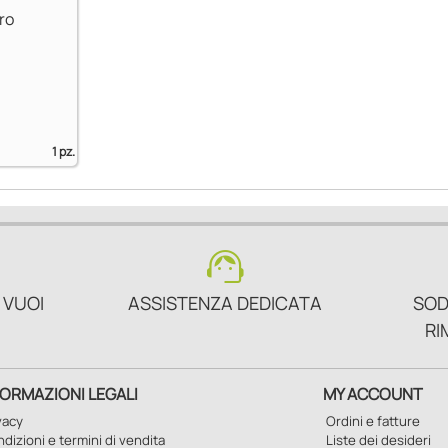
ro
1 pz.
support_agent
 VUOI
ASSISTENZA DEDICATA
SOD
RI
FORMAZIONI LEGALI
MY ACCOUNT
vacy
Ordini e fatture
dizioni e termini di vendita
Liste dei desideri