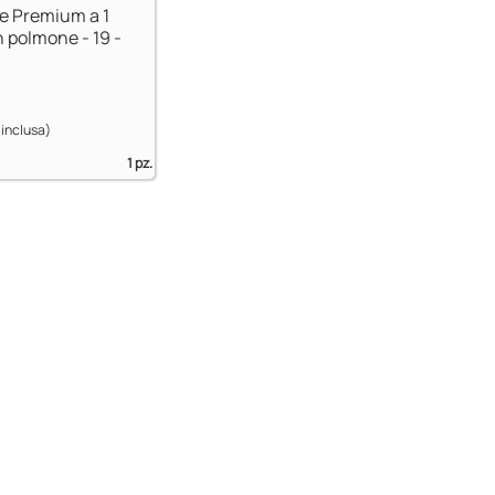
le Premium a 1
 polmone - 19 -
 inclusa)
1 pz.