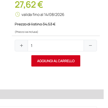
27,62 €
schedule
valida fino al 14/08/2026
Prezzo di listino
34,53 €
(Prezzo iva inclusa)
add
remove
AGGIUNGI AL CARRELLO