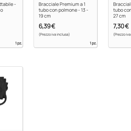
ttabile -
Bracciale Premium a 1
Braccia
no
tubo con polmone - 13 -
tubo con
19 cm
27 cm
6,39 €
7,30 €
(Prezzo iva inclusa)
(Prezzo iva
1 pz.
1 pz.