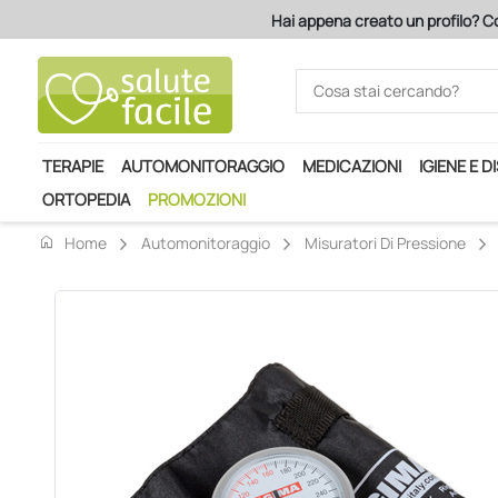
Hai appena creato un profilo? Con sol 120 euro (iva e
TERAPIE
AUTOMONITORAGGIO
MEDICAZIONI
IGIENE E D
ORTOPEDIA
PROMOZIONI
home
Home
Automonitoraggio
Misuratori Di Pressione