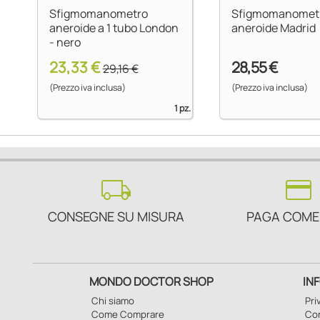
Sfigmomanometro
Sfigmomanomet
aneroide a 1 tubo London
aneroide Madrid
- nero
23,33 €
28,55 €
29,16 €
(Prezzo iva inclusa)
(Prezzo iva inclusa)
1 pz.
local_shipping
credit_card
CONSEGNE SU MISURA
PAGA COME
MONDO DOCTOR SHOP
IN
Chi siamo
Pri
Come Comprare
Con