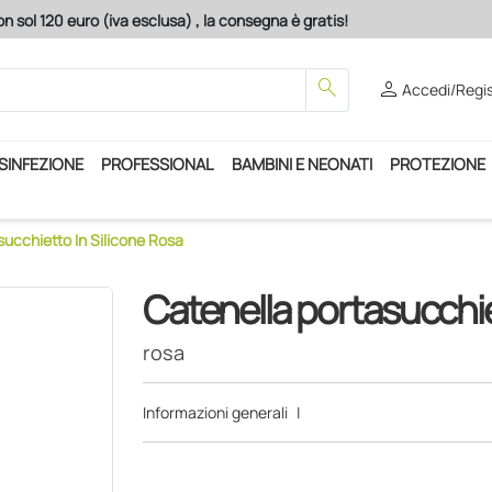
n sol 120 euro (iva esclusa) , la consegna è gratis!
search
person
Accedi/Regis
ISINFEZIONE
PROFESSIONAL
BAMBINI E NEONATI
PROTEZIONE
ucchietto In Silicone Rosa
Catenella portasucchiet
rosa
Informazioni generali
|