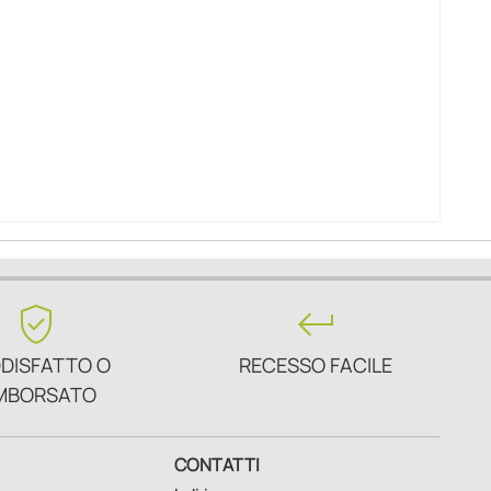
verified_user
keyboard_return
DISFATTO O
RECESSO FACILE
MBORSATO
CONTATTI