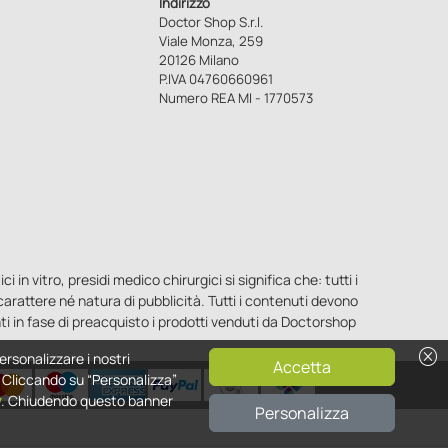
Indirizzo
Doctor Shop S.r.l.
Viale Monza, 259
20126 Milano
P.IVA 04760660961
Numero REA MI - 1770573
n vitro, presidi medico chirurgici si significa che: tutti i
o carattere né natura di pubblicità. Tutti i contenuti devono
ti in fase di preacquisto i prodotti venduti da Doctorshop
cancel
ersonalizzare i nostri
Accetta
e. Cliccando su “Personalizza”
y
. Chiudendo questo banner
Personalizza
0