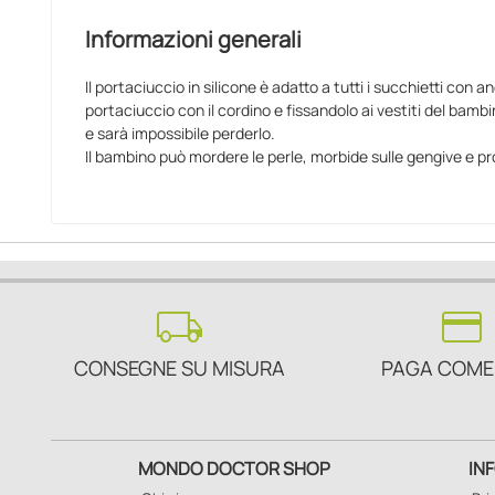
Informazioni generali
Il portaciuccio in silicone è adatto a tutti i succhietti con a
portaciuccio con il cordino e fissandolo ai vestiti del bambin
e sarà impossibile perderlo.
Il bambino può mordere le perle, morbide sulle gengive e pr
local_shipping
credit_card
CONSEGNE SU MISURA
PAGA COME
MONDO DOCTOR SHOP
IN