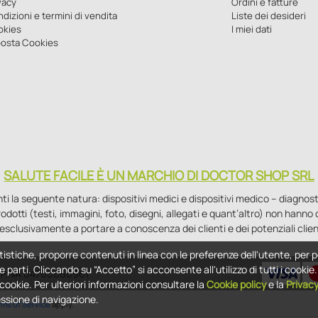
vacy
Ordini e fatture
dizioni e termini di vendita
Liste dei desideri
okies
I miei dati
osta Cookies
SALUTE FACILE È UN MARCHIO DI DOCTOR SHOP SRL
la seguente natura: dispositivi medici e dispositivi medico – diagnostici i
 prodotti (testi, immagini, foto, disegni, allegati e quant’altro) non hann
esclusivamente a portare a conoscenza dei clienti e dei potenziali clien
tistiche, proporre contenuti in linea con le preferenze dell'utente, per p
e parti. Cliccando su “Accetto” si acconsente all'utilizzo di tutti i cooki
 - P.IVA 04760660961
i cookie. Per ulteriori informazioni consultare la
Cookie policy
e la
Privac
essione di navigazione.
ms of Service
apply.