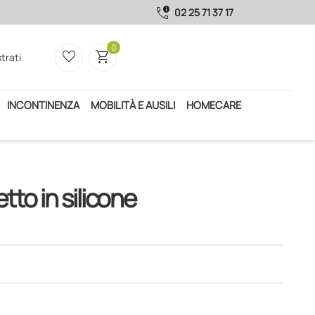
call_quality
02 25 71 37 17
0
favorite_border
shopping_cart
trati
INCONTINENZA
MOBILITÀ E AUSILI
HOMECARE
to in silicone