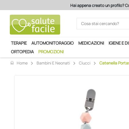
Hai appena creato un profilo? Co
TERAPIE
AUTOMONITORAGGIO
MEDICAZIONI
IGIENE E D
ORTOPEDIA
PROMOZIONI
home
Home
Bambini E Neonati
Ciucci
Catenella Portas