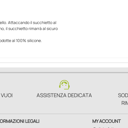
nello. Attaccando il succhietto al
o, il succhietto rimarrà al sicuro
odotte al 100% silicone.
support_agent
 VUOI
ASSISTENZA DEDICATA
SOD
RI
FORMAZIONI LEGALI
MY ACCOUNT