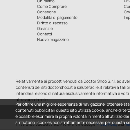
Chi siamo
Pri
Come Comprare
Con
Consegne
Co
Modalità di pagamento
Imp
Diritto di recesso
Garanzie
Contatti
Nuovo magazzino
Relativamente ai prodotti venduti da Doctor Shop S.r.l. ed aventi 
contenuti dei siti doctorshop.it e salutefacile.it relativi a tali
intendersi e sono di natura esclusivamente informativa e volti 
attraverso la rete.
Per offrire una migliore esperienza di navigazione, ottenere sta
contenuti pubblicitari questo sito utilizza cookie, anche di terz
Copyright DoctorShop 2005-2026 - Tutti diritti riservati
è possibile esprimere la propria volontà in merito all'utilizzo de
si rifiutano i cookies non strettamente necessari per questa s
This site is protected by reCAPTCHA and the Google
Privacy Policy
and
Ter