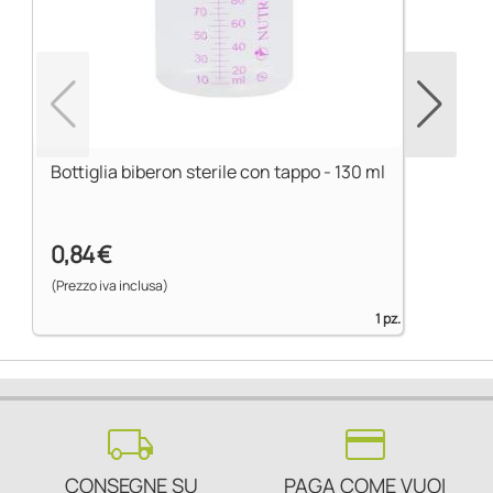
Bottiglia biberon sterile con tappo - 130 ml
0,84 €
(Prezzo iva inclusa)
1 pz.
local_shipping
credit_card
CONSEGNE SU
PAGA COME VUOI