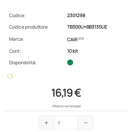
Codice:
2301298
Codice produttore
TB300U+BB3130UE
link
Marca:
CAIR
Conf.
:
10 kit
Disponibilità:
heart_plus
16,19 €
(Prezzo iva inclusa)
add
remove