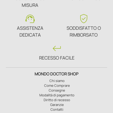
MISURA
support_agent
verified_user
ASSISTENZA
SODDISFATTO O
DEDICATA
RIMBORSATO
keyboard_return
RECESSO FACILE
MONDO DOCTOR SHOP
Chi siamo
Come Comprare
Consegne
Modalità di pagamento
Diritto di recesso
Garanzie
Contatti