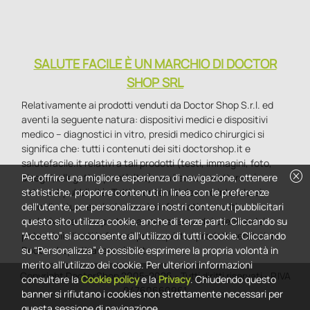
SALUTE FACILE È UN MARCHIO DI DOCTOR
SHOP SRL
Relativamente ai prodotti venduti da Doctor Shop S.r.l. ed
aventi la seguente natura: dispositivi medici e dispositivi
medico – diagnostici in vitro, presidi medico chirurgici si
significa che: tutti i contenuti dei siti doctorshop.it e
salutefacile.it relativi a tali prodotti (testi, immagini, foto,
cancel
disegni, allegati e quant’altro) non hanno carattere né
Per offrire una migliore esperienza di navigazione, ottenere
natura di pubblicità. Tutti i contenuti devono intendersi e
statistiche, proporre contenuti in linea con le preferenze
sono di natura esclusivamente informativa e volti
dell'utente, per personalizzare i nostri contenuti pubblicitari
esclusivamente a portare a conoscenza dei clienti e dei
questo sito utilizza cookie, anche di terze parti. Cliccando su
potenziali clienti in fase di preacquisto i prodotti venduti da
“Accetto” si acconsente all'utilizzo di tutti i cookie. Cliccando
Doctorshop attraverso la rete.
su “Personalizza” è possibile esprimere la propria volontà in
merito all'utilizzo dei cookie. Per ulteriori informazioni
Copyright DoctorShop 2005-2026 - Tutti diritti riservati - P.IVA
consultare la
Cookie policy
e la
Privacy
. Chiudendo questo
04760660961
banner si rifiutano i cookies non strettamente necessari per
questa sessione di navigazione.