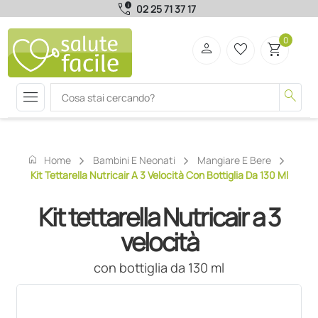
call_quality
02 25 71 37 17
0
person
favorite_border
shopping_cart
menu
search
home
Home
Bambini E Neonati
Mangiare E Bere
Kit Tettarella Nutricair A 3 Velocità Con Bottiglia Da 130 Ml
Kit tettarella Nutricair a 3
velocità
con bottiglia da 130 ml