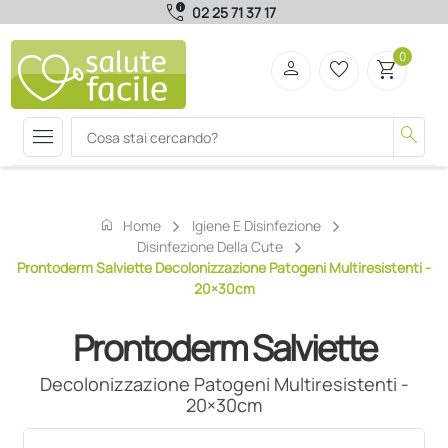
call_quality
02 25 71 37 17
0
person
favorite_border
shopping_cart
menu
search
home
Home
Igiene E Disinfezione
Disinfezione Della Cute
Prontoderm Salviette Decolonizzazione Patogeni Multiresistenti -
20×30cm
Prontoderm Salviette
Decolonizzazione Patogeni Multiresistenti -
20×30cm