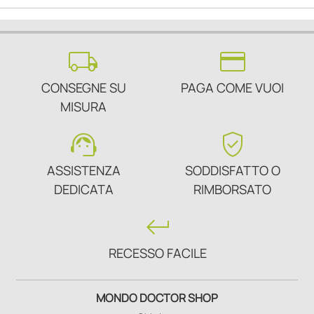
local_shipping
credit_card
CONSEGNE SU
PAGA COME VUOI
MISURA
support_agent
verified_user
ASSISTENZA
SODDISFATTO O
DEDICATA
RIMBORSATO
keyboard_return
RECESSO FACILE
MONDO DOCTOR SHOP