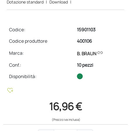
Dotazione standard
|
Download
|
Codice:
15901103
Codice produttore
400106
link
Marca:
B. BRAUN
Conf.
:
10 pezzi
Disponibilità:
heart_plus
16,96 €
(Prezzo iva inclusa)