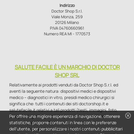
Indirizzo
Doctor Shop S.r.l.
Viale Monza, 259
20126 Milano
P.IVA 04760660961
Numero REA MI - 1770573
SALUTE FACILE È UN MARCHIO DI DOCTOR
SHOP SRL
Relativamente ai prodotti venduti da Doctor Shop S.r.l. ed
aventi la seguente natura: dispositivi medici e dispositivi
medico – diagnostici in vitro, presidi medico chirurgici si
significa che: tutti i contenuti dei siti doctorshop.it e
salutefacile.it relativi a tali prodotti (testi, immagini, foto,
cancel
disegni, allegati e quant’altro) non hanno carattere né
Per offrire una migliore esperienza di navigazione, ottenere
natura di pubblicità. Tutti i contenuti devono intendersi e
statistiche, proporre contenuti in linea con le preferenze
sono di natura esclusivamente informativa e volti
dell'utente, per personalizzare i nostri contenuti pubblicitari