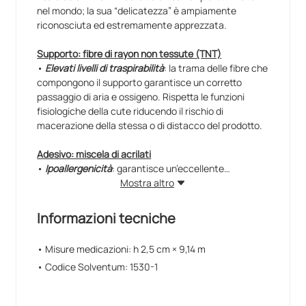
nel mondo; la sua “delicatezza” è ampiamente
riconosciuta ed estremamente apprezzata.
Supporto: fibre di rayon non tessute (TNT)
•
Elevati livelli di traspirabilità
: la trama delle fibre che
compongono il supporto garantisce un corretto
passaggio di aria e ossigeno. Rispetta le funzioni
fisiologiche della cute riducendo il rischio di
macerazione della stessa o di distacco del prodotto.
Adesivo: miscela di acrilati
•
Ipoallergenicità
: garantisce un’eccellente
tolleranza cutanea e quindi una bassa frequenza di
Mostra altro
reazioni allergiche. Risulta il cerotto più indicato per
effettuare medicazioni e fissare tubi, sonde e cannule
Informazioni tecniche
su pazienti con cute delicata (neonatologia,
pediatria, geriatria, dialisi, etc.) o per applicazioni
• Misure medicazioni: h 2,5 cm × 9,14 m
ripetute.
• Codice Solventum: 1530-1
•
Buoni valori di adesività
: il tasso di adesività cresce
nel tempo garantendo un’adesione sicura per 48 ore,
riducendo al minimo gli sprechi.