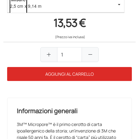
13,53 €
(Prezzo iva inclusa)
add
remove
AGGIUNGI AL CARRELLO
Informazioni generali
3M™ Micropore™ è il primo cerotto di carta
ipoallergenico della storia; un’invenzione di 3M che
risale 50 anni fa. È il cerotto di “carta” più utilizzato