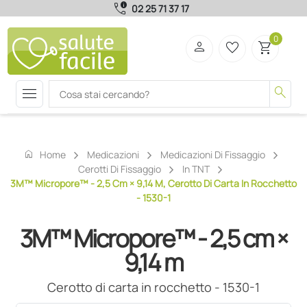
call_quality
02 25 71 37 17
0
person
favorite_border
shopping_cart
menu
search
home
Home
Medicazioni
Medicazioni Di Fissaggio
Cerotti Di Fissaggio
In TNT
3M™ Micropore™ - 2,5 Cm × 9,14 M, Cerotto Di Carta In Rocchetto
- 1530-1
3M™ Micropore™ - 2,5 cm ×
9,14 m
Cerotto di carta in rocchetto - 1530-1