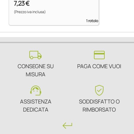
7,23 €
(Prezzo iva inclusa)
1 rotolo
local_shipping
credit_card
CONSEGNE SU
PAGA COME VUOI
MISURA
support_agent
verified_user
ASSISTENZA
SODDISFATTO O
DEDICATA
RIMBORSATO
keyboard_return