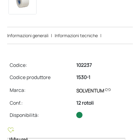
Informazioni generali
|
Informazioni tecniche
|
Codice:
102237
Codice produttore
1530-1
link
Marca:
SOLVENTUM
Conf.
:
12 rotoli
Disponibilità:
heart_plus
Misure