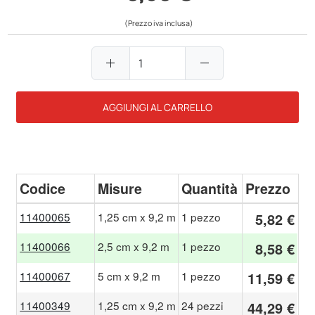
(Prezzo iva inclusa)
add
remove
AGGIUNGI AL CARRELLO
Codice
Misure
Quantità
Prezzo
11400065
1,25 cm x 9,2 m
1 pezzo
5,82 €
11400066
2,5 cm x 9,2 m
1 pezzo
8,58 €
11400067
5 cm x 9,2 m
1 pezzo
11,59 €
11400349
1,25 cm x 9,2 m
24 pezzi
44,29 €