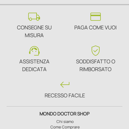
local_shipping
credit_card
CONSEGNE SU
PAGA COME VUOI
MISURA
support_agent
verified_user
ASSISTENZA
SODDISFATTO O
DEDICATA
RIMBORSATO
keyboard_return
RECESSO FACILE
MONDO DOCTOR SHOP
Chi siamo
Come Comprare