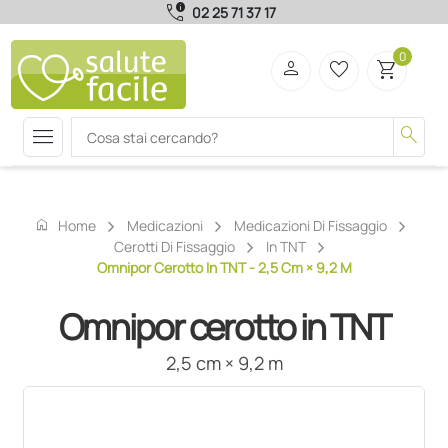
call_quality
02 25 71 37 17
0
person
favorite_border
shopping_cart
menu
search
home
Home
Medicazioni
Medicazioni Di Fissaggio
Cerotti Di Fissaggio
In TNT
Omnipor Cerotto In TNT - 2,5 Cm × 9,2 M
Omnipor cerotto in TNT
2,5 cm × 9,2 m