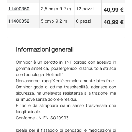
11400350
2,5 cm x 9,2 m
12 pezzi
40,99 €
11400352
5 cm x 9,2 m
6 pezzi
40,99 €
Informazioni generali
Omnipor è un cerotto in TNT poroso con adesivo in
gomma sintetica, ipoallergenico, distribuito a strisce
con tecnologia "Hotmelt".
Non assorbe i raggi X ed è completamente latex free.
Omnipor gode di ottima traspirabilità, aderisce con
sicurezza, ha un'elevata resistenza alla trazione, ma
si rimuove senza dolore e residui.
È facile da strappare sia in senso trasversale che
longitudinale.
Conforme UNI EN ISO 10993.
Ideale per il fissaggio di bendaggi e medicazioni di