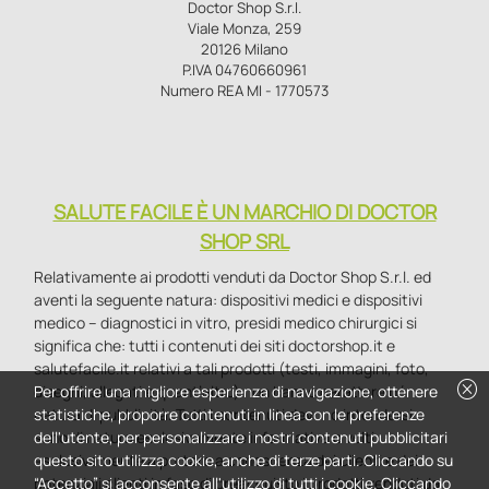
Doctor Shop S.r.l.
Viale Monza, 259
20126 Milano
P.IVA 04760660961
Numero REA MI - 1770573
SALUTE FACILE È UN MARCHIO DI DOCTOR
SHOP SRL
Relativamente ai prodotti venduti da Doctor Shop S.r.l. ed
aventi la seguente natura: dispositivi medici e dispositivi
medico – diagnostici in vitro, presidi medico chirurgici si
significa che: tutti i contenuti dei siti doctorshop.it e
salutefacile.it relativi a tali prodotti (testi, immagini, foto,
cancel
disegni, allegati e quant’altro) non hanno carattere né
Per offrire una migliore esperienza di navigazione, ottenere
natura di pubblicità. Tutti i contenuti devono intendersi e
statistiche, proporre contenuti in linea con le preferenze
sono di natura esclusivamente informativa e volti
dell'utente, per personalizzare i nostri contenuti pubblicitari
esclusivamente a portare a conoscenza dei clienti e dei
questo sito utilizza cookie, anche di terze parti. Cliccando su
potenziali clienti in fase di preacquisto i prodotti venduti da
“Accetto” si acconsente all'utilizzo di tutti i cookie. Cliccando