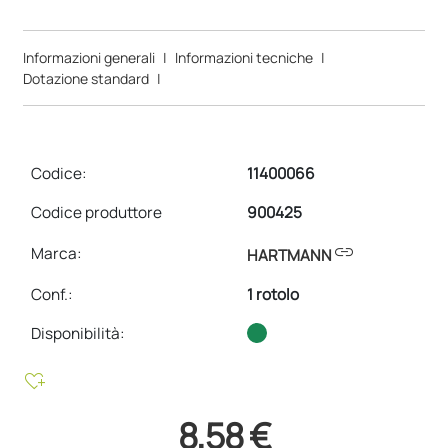
Informazioni generali
|
Informazioni tecniche
|
Dotazione standard
|
Codice:
11400066
Codice produttore
900425
link
Marca:
HARTMANN
Conf.
:
1 rotolo
Disponibilità:
heart_plus
8,58 €