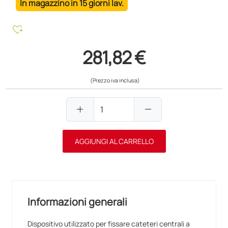
In magazzino in 15 giorni lav.
heart_plus
281,82 €
(Prezzo iva inclusa)
add
remove
AGGIUNGI AL CARRELLO
Informazioni generali
Dispositivo utilizzato per fissare cateteri centrali a