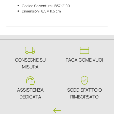
Codice Solventum: 1837-2100
Dimensioni: 8,5 × 11,5 cm
local_shipping
credit_card
CONSEGNE SU
PAGA COME VUOI
MISURA
support_agent
verified_user
ASSISTENZA
SODDISFATTO O
DEDICATA
RIMBORSATO
keyboard_return