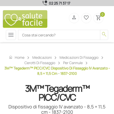
call_quality
02 25 71 37 17
0
person
favorite_border
shopping_cart
menu
search
home
Home
Medicazioni
Medicazioni Di Fissaggio
Cerotti Di Fissaggio
Per Cannule
3M™ Tegaderm™ PICC/CVC Dispositivo Di Fissaggio IV Avanzato -
8,5 × 11,5 Cm - 1837-2100
3M™ Tegaderm™
PICC/CVC
Dispositivo di fissaggio IV avanzato - 8,5 × 11,5
cm - 1837-2100