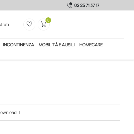
call_quality
02 25 71 37 17
0
favorite_border
shopping_cart
trati
INCONTINENZA
MOBILITÀ E AUSILI
HOMECARE
ownload
|