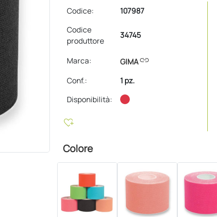
Codice:
107987
Codice
34745
produttore
link
Marca:
GIMA
Conf.
:
1 pz.
Disponibilità:
heart_plus
Colore