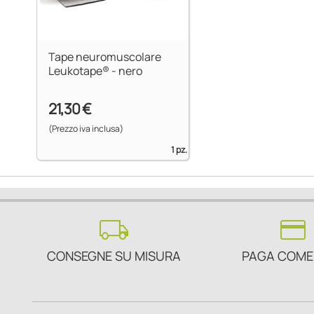
Tape neuromuscolare
Leukotape® - nero
21,30 €
(Prezzo iva inclusa)
1 pz.
local_shipping
credit_card
CONSEGNE SU MISURA
PAGA COME