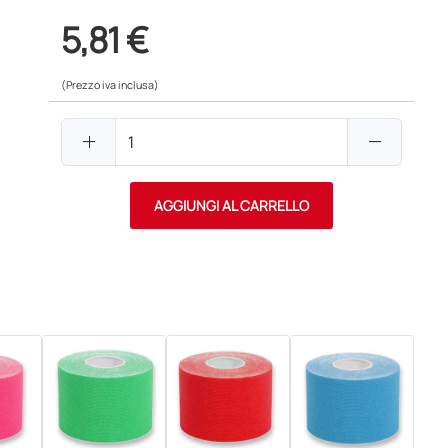
5,81 €
(Prezzo iva inclusa)
add
remove
AGGIUNGI AL CARRELLO