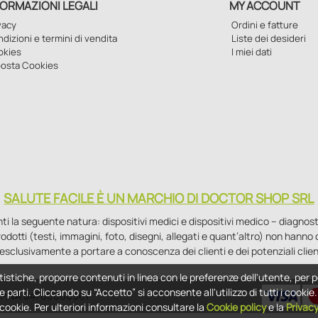
FORMAZIONI LEGALI
MY ACCOUNT
vacy
Ordini e fatture
dizioni e termini di vendita
Liste dei desideri
okies
I miei dati
osta Cookies
SALUTE FACILE È UN MARCHIO DI DOCTOR SHOP SRL
la seguente natura: dispositivi medici e dispositivi medico – diagnostici i
 prodotti (testi, immagini, foto, disegni, allegati e quant’altro) non hann
esclusivamente a portare a conoscenza dei clienti e dei potenziali clien
tistiche, proporre contenuti in linea con le preferenze dell'utente, per p
e parti. Cliccando su “Accetto” si acconsente all'utilizzo di tutti i cooki
 - P.IVA 04760660961
i cookie. Per ulteriori informazioni consultare la
Cookie policy
e la
Privac