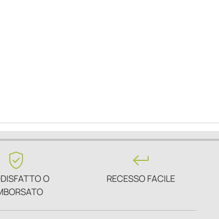
verified_user
keyboard_return
DISFATTO O
RECESSO FACILE
MBORSATO