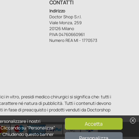
CONTATTI
Indirizzo
Doctor Shop S.r.l.
Viale Monza, 259
20126 Milano
P.IVA 04760660961
Numero REA MI - 1770573
n vitro, presidi medico chirurgici si significa che: tutti i
o carattere né natura di pubblicità. Tutti i contenuti devono
ti in fase di preacquisto i prodotti venduti da Doctorshop
cancel
ersonalizzare i nostri
Accetta
e. Cliccando su “Personalizza”
y
. Chiudendo questo banner
Personalizza