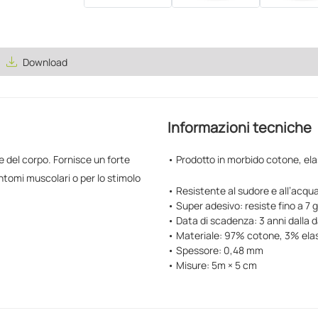
save_alt
Download
Informazioni tecniche
ee del corpo. Fornisce un forte
• Prodotto in morbido cotone, ela
ntomi muscolari o per lo stimolo
• Resistente al sudore e all’acqu
• Super adesivo: resiste fino a 7 g
• Data di scadenza: 3 anni dalla 
• Materiale: 97% cotone, 3% ela
• Spessore: 0,48 mm
• Misure: 5m × 5 cm