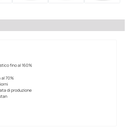
stico fino al 160%
a al 70%
iorni
data di produzione
stan