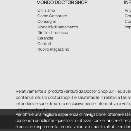
MONDO DOCTOR SHOP
IN
Chi siamo
Pri
Come Comprare
Con
Consegne
Co
Modalità di pagamento
Imp
Diritto di recesso
Garanzie
Contatti
Nuovo magazzino
Relativamente ai prodotti venduti da Doctor Shop S.r.l. ed aventi 
contenuti dei siti doctorshop.it e salutefacile.it relativi a tali
intendersi e sono di natura esclusivamente informativa e volti 
attraverso la rete.
Per offrire una migliore esperienza di navigazione, ottenere sta
contenuti pubblicitari questo sito utilizza cookie, anche di terz
Copyright DoctorShop 2005-2026 - Tutti diritti riservati
è possibile esprimere la propria volontà in merito all'utilizzo de