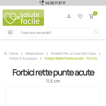
call_quality
02 25 71 37 17
0
person
favorite_border
shopping_cart
menu
search
home
Home
Medicazioni
Prodotti Per La Cura Del Corpo
Forbici E Accessori
Forbici Rette Punte Acute - 11,5 Cm
Forbici rette punte acute
11,5 cm