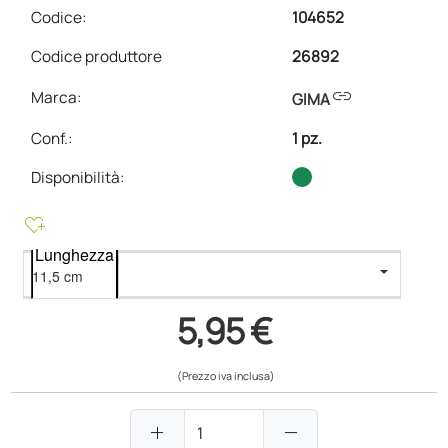
Codice:
104652
Codice produttore
26892
link
Marca:
GIMA
Conf.
:
1 pz.
Disponibilità:
heart_plus
Lunghezza
5,95 €
(Prezzo iva inclusa)
add
remove