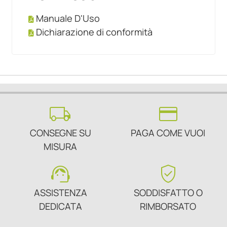
Manuale D'Uso
Dichiarazione di conformità
local_shipping
credit_card
CONSEGNE SU
PAGA COME VUOI
MISURA
support_agent
verified_user
ASSISTENZA
SODDISFATTO O
DEDICATA
RIMBORSATO