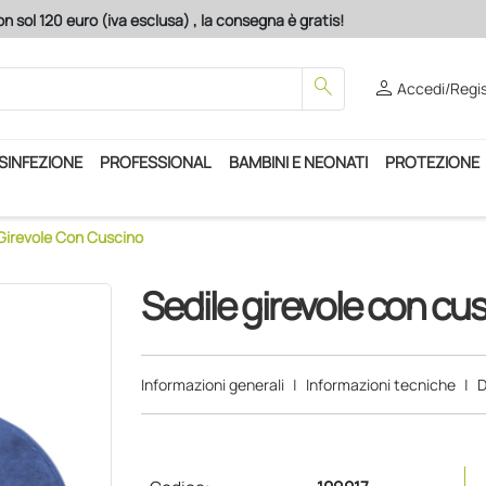
n sol 120 euro (iva esclusa) , la consegna è gratis!
search
person
Accedi/Regis
ISINFEZIONE
PROFESSIONAL
BAMBINI E NEONATI
PROTEZIONE
Girevole Con Cuscino
Sedile girevole con cu
Informazioni generali
|
Informazioni tecniche
|
D