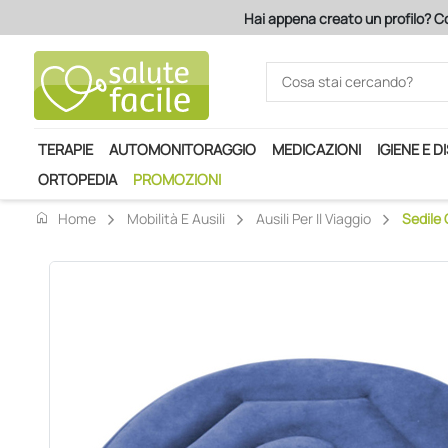
Hai appena creato un profilo? Co
TERAPIE
AUTOMONITORAGGIO
MEDICAZIONI
IGIENE E D
ORTOPEDIA
PROMOZIONI
home
Home
Mobilità E Ausili
Ausili Per Il Viaggio
Sedile 