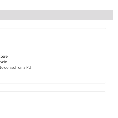
stere
ivolo
ttito con schiuma PU