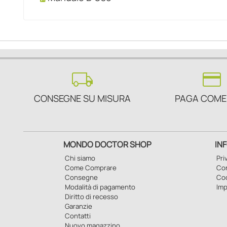
local_shipping
credit_card
CONSEGNE SU MISURA
PAGA COME
MONDO DOCTOR SHOP
IN
Chi siamo
Pri
Come Comprare
Con
Consegne
Co
Modalità di pagamento
Imp
Diritto di recesso
Garanzie
Contatti
Nuovo magazzino