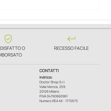
verified_user
keyboard_return
DISFATTO O
RECESSO FACILE
MBORSATO
CONTATTI
Indirizzo
Doctor Shop S.r.l.
Viale Monza, 259
20126 Milano
P.IVA 04760660961
Numero REA MI - 1770573