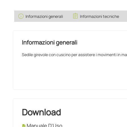
info
assignment
Informazioni generali
Informazioni tecniche
Informazioni generali
Sedile girevole con cuscino per assistere i movimenti in mac
Download
Manuale D'Uso