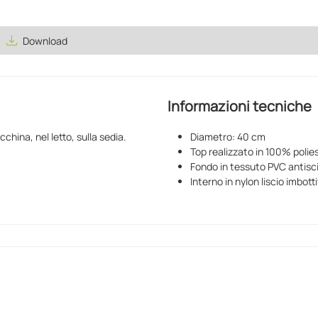
save_alt
Download
Informazioni tecniche
china, nel letto, sulla sedia.
Diametro: 40 cm
Top realizzato in 100% polie
Fondo in tessuto PVC antisc
Interno in nylon liscio imbo