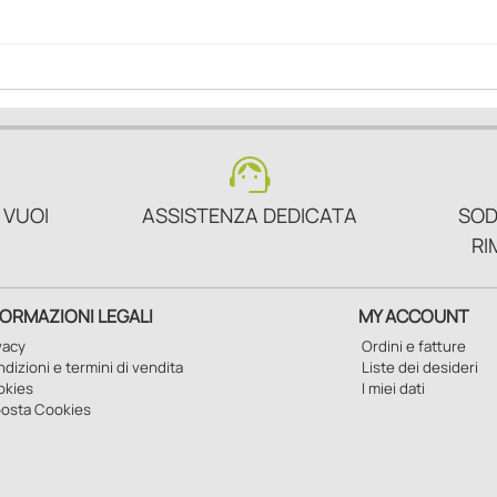
support_agent
 VUOI
ASSISTENZA DEDICATA
SOD
RI
FORMAZIONI LEGALI
MY ACCOUNT
vacy
Ordini e fatture
dizioni e termini di vendita
Liste dei desideri
okies
I miei dati
osta Cookies