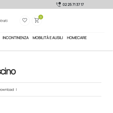
call_quality
02 25 71 37 17
0
favorite_border
shopping_cart
trati
INCONTINENZA
MOBILITÀ E AUSILI
HOMECARE
scino
ownload
|