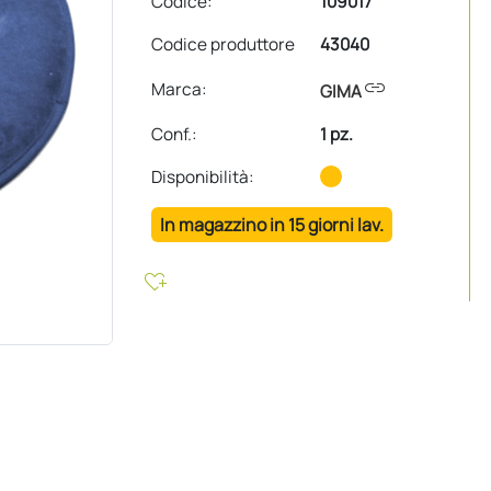
Codice:
109017
Codice produttore
43040
link
Marca:
GIMA
Conf.
:
1 pz.
Disponibilità:
In magazzino in 15 giorni lav.
heart_plus