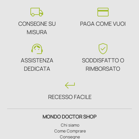
local_shipping
credit_card
CONSEGNE SU
PAGA COME VUOI
MISURA
support_agent
verified_user
ASSISTENZA
SODDISFATTO O
DEDICATA
RIMBORSATO
keyboard_return
RECESSO FACILE
MONDO DOCTOR SHOP
Chi siamo
Come Comprare
Consegne