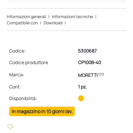
Informazioni generali
|
Informazioni tecniche
|
Compatibile con
|
Download
|
Codice:
5300687
Codice produttore
CP100B-40
link
Marca:
MORETTI
Conf.
:
1 pz.
Disponibilità:
In magazzino in 10 giorni lav.
heart_plus