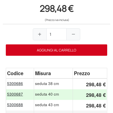
298,48 €
(Prezzo iva inclusa)
add
remove
AGGIUNGI AL CARRELLO
Codice
Misura
Prezzo
5300686
seduta 38 cm
298,48 €
5300687
seduta 40 cm
298,48 €
5300688
seduta 43 cm
298,48 €