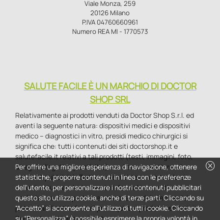
Viale Monza, 259
20126 Milano
P.IVA 04760660961
Numero REA MI - 1770573
SALUTE FACILE È UN MARCHIO DI DOCTOR
SHOP SRL
Relativamente ai prodotti venduti da Doctor Shop S.r.l. ed
aventi la seguente natura: dispositivi medici e dispositivi
medico – diagnostici in vitro, presidi medico chirurgici si
significa che: tutti i contenuti dei siti doctorshop.it e
salutefacile.it relativi a tali prodotti (testi, immagini, foto,
cancel
disegni, allegati e quant’altro) non hanno carattere né
Per offrire una migliore esperienza di navigazione, ottenere
natura di pubblicità. Tutti i contenuti devono intendersi e
statistiche, proporre contenuti in linea con le preferenze
sono di natura esclusivamente informativa e volti
dell'utente, per personalizzare i nostri contenuti pubblicitari
esclusivamente a portare a conoscenza dei clienti e dei
questo sito utilizza cookie, anche di terze parti. Cliccando su
potenziali clienti in fase di preacquisto i prodotti venduti da
“Accetto” si acconsente all'utilizzo di tutti i cookie. Cliccando
Doctorshop attraverso la rete.
su “Personalizza” è possibile esprimere la propria volontà in