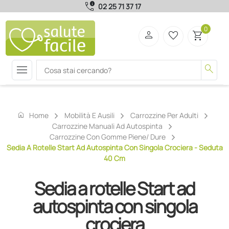
call_quality
02 25 71 37 17
0
person
favorite_border
shopping_cart
menu
search
home
Home
Mobilità E Ausili
Carrozzine Per Adulti
Carrozzine Manuali Ad Autospinta
Carrozzine Con Gomme Piene/ Dure
Sedia A Rotelle Start Ad Autospinta Con Singola Crociera - Seduta
40 Cm
Sedia a rotelle Start ad
autospinta con singola
crociera