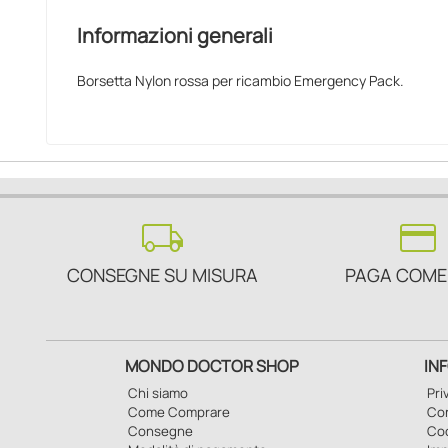
Informazioni generali
Borsetta Nylon rossa per ricambio Emergency Pack.
local_shipping
credit_card
CONSEGNE SU MISURA
PAGA COME
MONDO DOCTOR SHOP
IN
Chi siamo
Pri
Come Comprare
Con
Consegne
Co