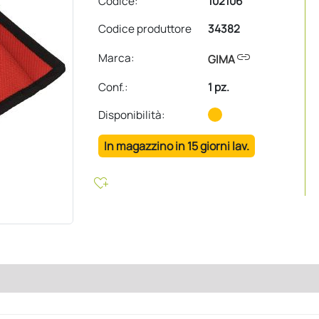
Codice:
102106
Codice produttore
34382
link
Marca:
GIMA
Conf.
:
1 pz.
Disponibilità:
In magazzino in 15 giorni lav.
heart_plus