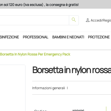
n sol 120 euro (iva esclusa) , la consegna è gratis!
search
person
Accedi/Regis
ISINFEZIONE
PROFESSIONAL
BAMBINI E NEONATI
PROTEZIONE
Borsetta In Nylon Rossa Per Emergency Pack
Borsetta in nylon ros
Informazioni generali
|