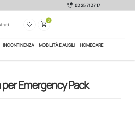
call_quality
02 25 71 37 17
0
favorite_border
shopping_cart
trati
INCONTINENZA
MOBILITÀ E AUSILI
HOMECARE
sa per Emergency Pack