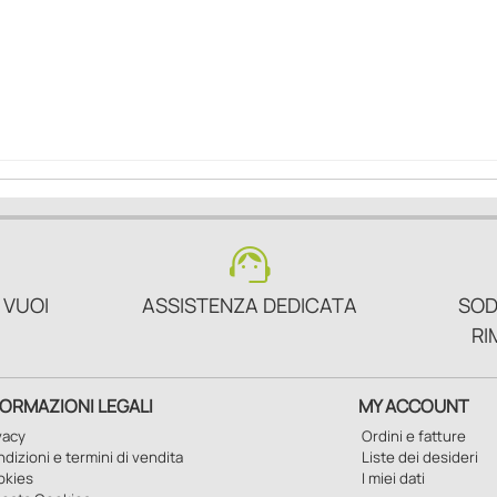
support_agent
 VUOI
ASSISTENZA DEDICATA
SOD
RI
FORMAZIONI LEGALI
MY ACCOUNT
vacy
Ordini e fatture
dizioni e termini di vendita
Liste dei desideri
okies
I miei dati