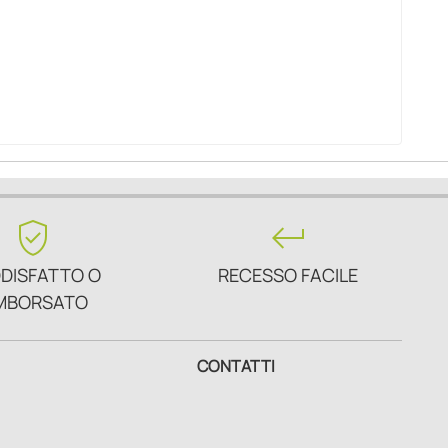
verified_user
keyboard_return
DISFATTO O
RECESSO FACILE
MBORSATO
CONTATTI