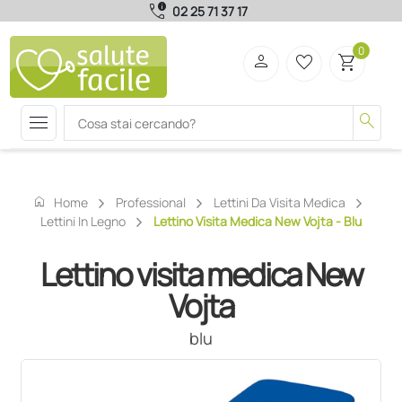
call_quality
02 25 71 37 17
0
person
favorite_border
shopping_cart
menu
search
home
Home
Professional
Lettini Da Visita Medica
Lettini In Legno
Lettino Visita Medica New Vojta - Blu
Lettino visita medica New
Vojta
blu