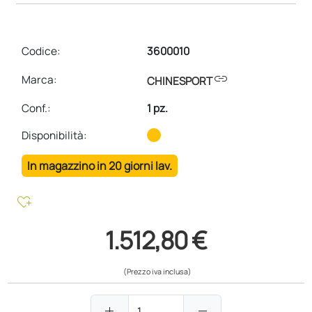
Codice:
3600010
link
Marca:
CHINESPORT
Conf.
:
1 pz.
Disponibilità:
In magazzino in 20 giorni lav.
heart_plus
1.512,80 €
(Prezzo iva inclusa)
add
remove