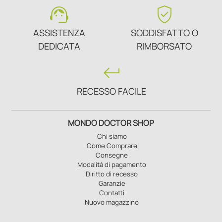
support_agent
verified_user
ASSISTENZA
SODDISFATTO O
DEDICATA
RIMBORSATO
keyboard_return
RECESSO FACILE
MONDO DOCTOR SHOP
Chi siamo
Come Comprare
Consegne
Modalità di pagamento
Diritto di recesso
Garanzie
Contatti
Nuovo magazzino