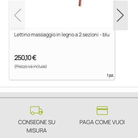
Lettino massaggio in legno a 2 sezioni - blu
250,10 €
(Prezzo iva inclusa)
1 pz.
local_shipping
credit_card
CONSEGNE SU
PAGA COME VUOI
MISURA