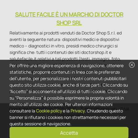
SALUTE FACILE È UN MARCHIO DI DOCTOR
SHOP SRL
Relativamente ai prodotti venduti da Doctor Shop S.r.l. ed
aventi la seguente natura: dispositivi medici e dispositivi
medico – diagnostici in vitro, presidi medico chirurgici si
significa che: tutti i contenuti dei siti doctorshop.it e
salutefacile.it relativi a tali prodotti (testi, immagini, foto,
cancel
disegni, allegati e quant’altro) non hanno carattere né
Per offrire una migliore esperienza di navigazione, ottenere
natura di pubblicità. Tutti i contenuti devono intendersi e
statistiche, proporre contenuti in linea con le preferenze
sono di natura esclusivamente informativa e volti
dell'utente, per personalizzare i nostri contenuti pubblicitari
esclusivamente a portare a conoscenza dei clienti e dei
questo sito utilizza cookie, anche di terze parti. Cliccando su
potenziali clienti in fase di preacquisto i prodotti venduti da
“Accetto” si acconsente all'utilizzo di tutti i cookie. Cliccando
Doctorshop attraverso la rete.
su “Personalizza” è possibile esprimere la propria volontà in
merito all'utilizzo dei cookie. Per ulteriori informazioni
Copyright DoctorShop 2005-2026 - Tutti diritti riservati - P.IVA
consultare la
Cookie policy
e la
Privacy
. Chiudendo questo
04760660961
banner si rifiutano i cookies non strettamente necessari per
questa sessione di navigazione.
Accetta