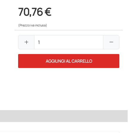
70,76 €
(Prezzo iva inclusa)
add
remove
AGGIUNGI AL CARRELLO