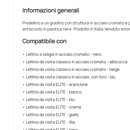
Informazioni generali
Predellino a un gradino con struttura in acciaio cromato e 
antiscivolo in plastica nera. Prodotto in Italia.Venduto smo
Compatibile con
• Lettino a valigia in acciaio cromato - nero
• Lettino da visita classico in acciaio cromato - albicocca
• Lettino da visita classico in acciaio cromato - beige
• Lettino da visita classico in acciaio, con foro - blu
• Lettino da visita ELITE - arancione
• Lettino da visita ELITE - bianco
• Lettino da visita ELITE - blu
• Lettino da visita ELITE - crema
• Lettino da visita ELITE - giallo
• Lettino da visita ELITE - lilla
• Lettino da visita ELITE - nero