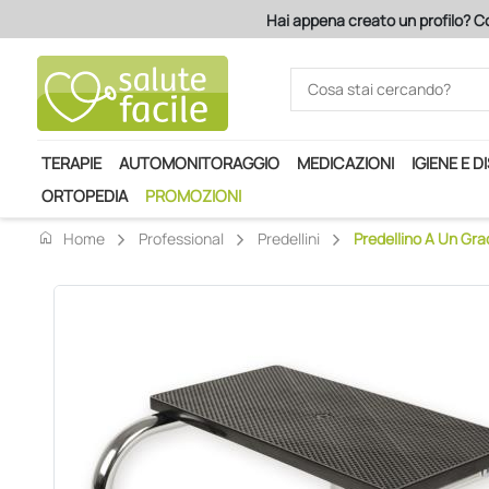
TERAPIE
AUTOMONITORAGGIO
MEDICAZIONI
IGIENE E D
ORTOPEDIA
PROMOZIONI
home
Home
Professional
Predellini
Predellino A Un Gr