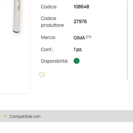
Codice:
108648
Codice
27976
produttore
link
Marca:
GIMA
Conf.
:
1 pz.
Disponibilità:
heart_plus
list
Compatibile con