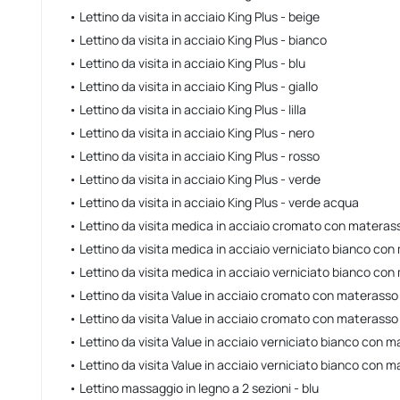
• Lettino da visita in acciaio King Plus - beige
• Lettino da visita in acciaio King Plus - bianco
• Lettino da visita in acciaio King Plus - blu
• Lettino da visita in acciaio King Plus - giallo
• Lettino da visita in acciaio King Plus - lilla
• Lettino da visita in acciaio King Plus - nero
• Lettino da visita in acciaio King Plus - rosso
• Lettino da visita in acciaio King Plus - verde
• Lettino da visita in acciaio King Plus - verde acqua
• Lettino da visita medica in acciaio cromato con materas
• Lettino da visita medica in acciaio verniciato bianco con
• Lettino da visita medica in acciaio verniciato bianco co
• Lettino da visita Value in acciaio cromato con materasso
• Lettino da visita Value in acciaio cromato con materasso
• Lettino da visita Value in acciaio verniciato bianco con 
• Lettino da visita Value in acciaio verniciato bianco con 
• Lettino massaggio in legno a 2 sezioni - blu