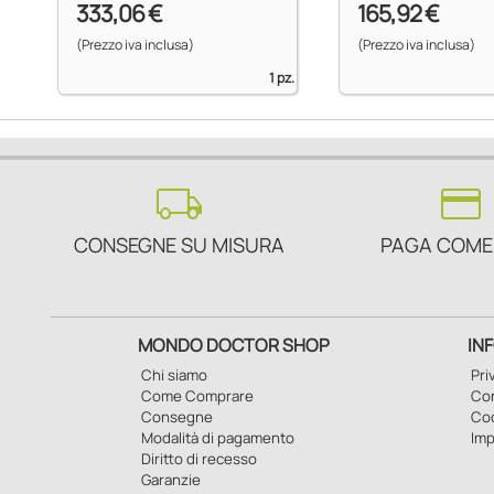
333,06 €
165,92 €
(Prezzo iva inclusa)
(Prezzo iva inclusa)
1 pz.
local_shipping
credit_card
CONSEGNE SU MISURA
PAGA COME
MONDO DOCTOR SHOP
IN
Chi siamo
Pri
Come Comprare
Con
Consegne
Co
Modalità di pagamento
Imp
Diritto di recesso
Garanzie