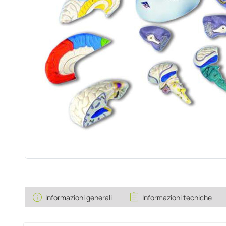
info
assignment
Informazioni generali
Informazioni tecniche