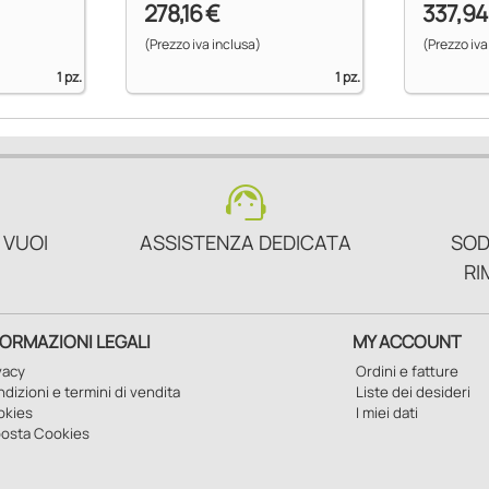
278,16 €
337,94
(Prezzo iva inclusa)
(Prezzo iva
1 pz.
1 pz.
support_agent
 VUOI
ASSISTENZA DEDICATA
SOD
RI
FORMAZIONI LEGALI
MY ACCOUNT
vacy
Ordini e fatture
dizioni e termini di vendita
Liste dei desideri
okies
I miei dati
osta Cookies