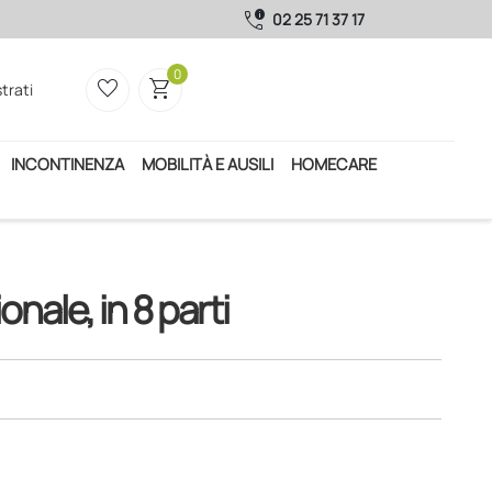
call_quality
02 25 71 37 17
0
favorite_border
shopping_cart
trati
INCONTINENZA
MOBILITÀ E AUSILI
HOMECARE
nale, in 8 parti