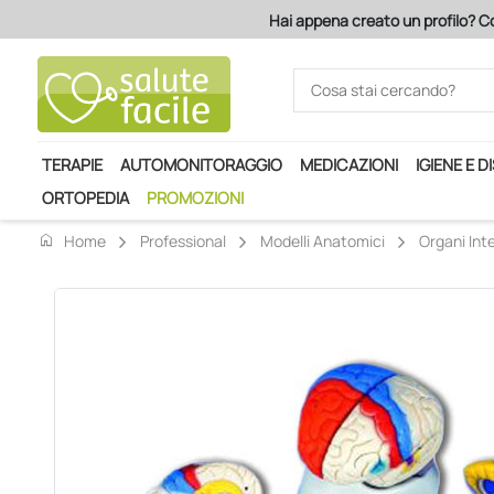
Hai appena creato un profilo? Co
TERAPIE
AUTOMONITORAGGIO
MEDICAZIONI
IGIENE E D
ORTOPEDIA
PROMOZIONI
home
Home
Professional
Modelli Anatomici
Organi Inte