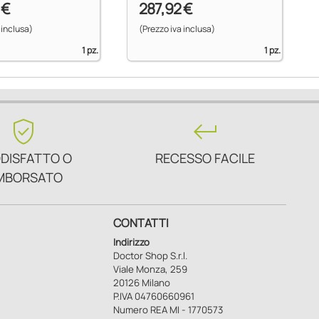
 €
287,92 €
 inclusa)
(Prezzo iva inclusa)
1 pz.
1 pz.
verified_user
keyboard_return
DISFATTO O
RECESSO FACILE
MBORSATO
CONTATTI
Indirizzo
Doctor Shop S.r.l.
Viale Monza, 259
20126 Milano
P.IVA 04760660961
Numero REA MI - 1770573