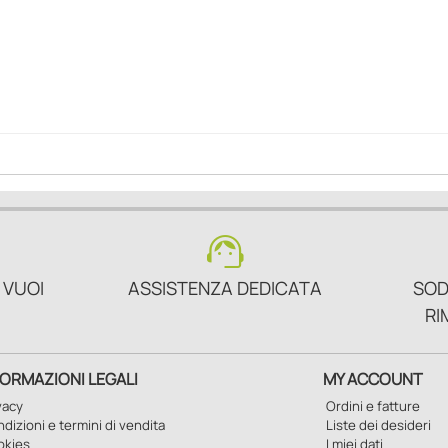
support_agent
 VUOI
ASSISTENZA DEDICATA
SOD
RI
FORMAZIONI LEGALI
MY ACCOUNT
vacy
Ordini e fatture
dizioni e termini di vendita
Liste dei desideri
okies
I miei dati