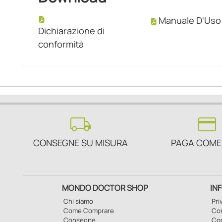
Manuale D'Uso
Dichiarazione di
conformità
local_shipping
credit_card
CONSEGNE SU MISURA
PAGA COME
MONDO DOCTOR SHOP
IN
Chi siamo
Pri
Come Comprare
Con
Consegne
Co