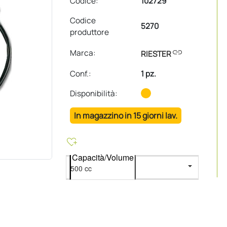
Codice:
102729
Codice
5270
produttore
link
Marca:
RIESTER
Conf.
:
1 pz.
Disponibilità:
In magazzino in 15 giorni lav.
heart_plus
Capacità/Volume