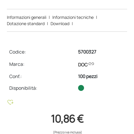
Informazioni generali
|
Informazioni tecniche
|
Dotazione standard
|
Download
|
Codice:
5700327
link
Marca:
DOC
Conf.
:
100 pezzi
Disponibilità:
heart_plus
10,86 €
(Prezzo iva inclusa)