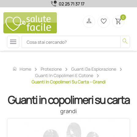
call_quality
02 25 71 37 17
0
person
favorite_border
shopping_cart
menu
search
home
Home
Protezione
Guanti Da Esplorazione
Guanti In Copolimeri E Cotone
Guanti In Copolimeri Su Carta - Grandi
Guanti in copolimeri su carta
grandi