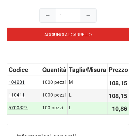
add
remove
AGGIUNGI AL CARRELLO
Codice
Quantità
Taglia/Misura
Prezzo
104231
1000 pezzi
M
108,15 €
110411
1000 pezzi
L
108,15 €
5700327
100 pezzi
L
10,86 €