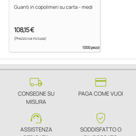
Guanti in copolimeri su carta - medi
108,15 €
(Prezzo iva inclusa)
1000 pezzi
local_shipping
credit_card
CONSEGNE SU
PAGA COME VUOI
MISURA
support_agent
verified_user
ASSISTENZA
SODDISFATTO O