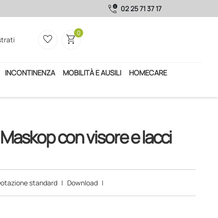
call_quality
02 25 71 37 17
0
favorite_border
shopping_cart
trati
INCONTINENZA
MOBILITÀ E AUSILI
HOMECARE
Maskop con visore e lacci
otazione standard
|
Download
|