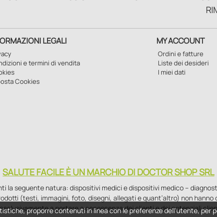
RI
FORMAZIONI LEGALI
MY ACCOUNT
vacy
Ordini e fatture
dizioni e termini di vendita
Liste dei desideri
okies
I miei dati
osta Cookies
SALUTE FACILE È UN MARCHIO DI DOCTOR SHOP SRL
la seguente natura: dispositivi medici e dispositivi medico – diagnostici i
 prodotti (testi, immagini, foto, disegni, allegati e quant’altro) non hann
esclusivamente a portare a conoscenza dei clienti e dei potenziali clien
tistiche, proporre contenuti in linea con le preferenze dell'utente, per p