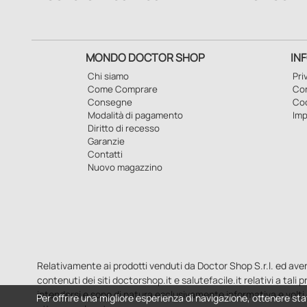
MONDO DOCTOR SHOP
IN
Chi siamo
Pri
Come Comprare
Con
Consegne
Co
Modalità di pagamento
Imp
Diritto di recesso
Garanzie
Contatti
Nuovo magazzino
Relativamente ai prodotti venduti da Doctor Shop S.r.l. ed aventi 
contenuti dei siti doctorshop.it e salutefacile.it relativi a tali
intendersi e sono di natura esclusivamente informativa e volti 
Per offrire una migliore esperienza di navigazione, ottenere sta