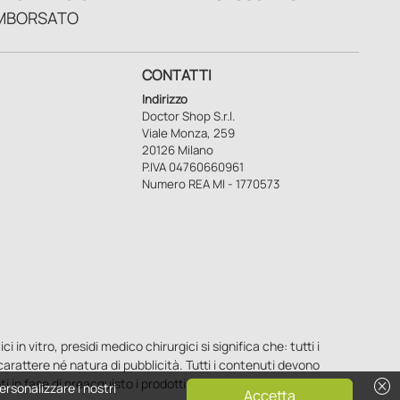
MBORSATO
CONTATTI
Indirizzo
Doctor Shop S.r.l.
Viale Monza, 259
20126 Milano
P.IVA 04760660961
Numero REA MI - 1770573
n vitro, presidi medico chirurgici si significa che: tutti i
o carattere né natura di pubblicità. Tutti i contenuti devono
cancel
ti in fase di preacquisto i prodotti venduti da Doctorshop
ersonalizzare i nostri
Accetta