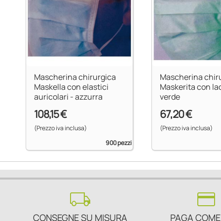
Mascherina chirurgica
Mascherina chir
Maskella con elastici
Maskerita con lac
auricolari - azzurra
verde
108,15 €
67,20 €
(Prezzo iva inclusa)
(Prezzo iva inclusa)
900 pezzi
local_shipping
credit_card
CONSEGNE SU MISURA
PAGA COME