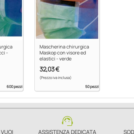
urgica
Mascherina chirurgica
ci -
Maskop con visore ed
elastici - verde
32,03 €
(Prezzo iva inclusa)
600 pezzi
50 pezzi
support_agent
 VUOI
ASSISTENZA DEDICATA
SOD