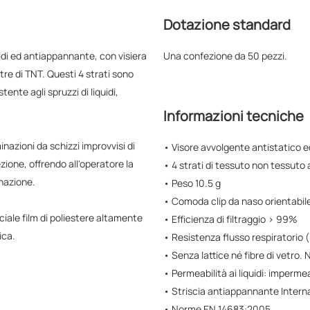
Dotazione standard
idi ed antiappannante, con visiera
Una confezione da 50 pezzi.
 tre di TNT. Questi 4 strati sono
tente agli spruzzi di liquidi,
Informazioni tecniche
nazioni da schizzi improvvisi di
• Visore avvolgente antistatico
zione, offrendo all'operatore la
• 4 strati di tessuto non tessuto 
nazione.
• Peso 10.5 g
• Comoda clip da naso orientabil
ciale film di poliestere altamente
• Efficienza di filtraggio > 99%
ica.
• Resistenza flusso respiratori
• Senza lattice né fibre di vetro. 
• Permeabilità ai liquidi: imperme
• Striscia antiappannante Interna
• Norme EN 14683:2005