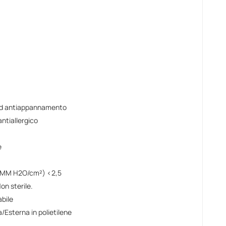
 ed antiappannamento
antiallergico
e
o (MM H2O/cm²) <2,5
Non sterile.
abile
/Esterna in polietilene