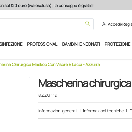
n sol 120 euro (iva esclusa) , la consegna è gratis!
search
person
Accedi/Regis
ISINFEZIONE
PROFESSIONAL
BAMBINI E NEONATI
PROTEZIONE
erina Chirurgica Maskop Con Visore E Lacci - Azzurra
Mascherina chirurgica 
azzurra
Informazioni generali
|
Informazioni tecniche
|
D