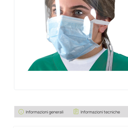
info
assignment
Informazioni generali
Informazioni tecniche