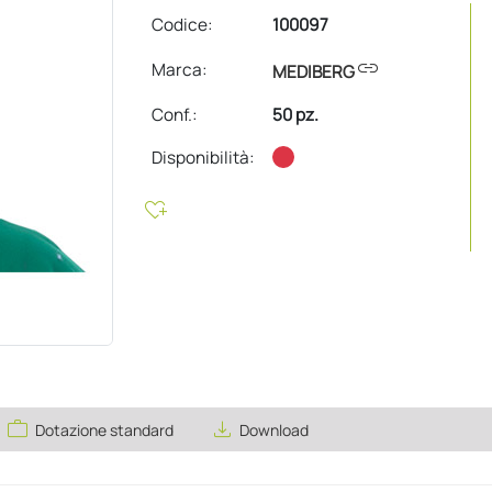
Codice:
100097
link
Marca:
MEDIBERG
Conf.
:
50 pz.
Disponibilità:
heart_plus
work
save_alt
Dotazione standard
Download