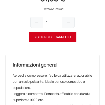
(Prezzo iva inclusa)
add
remove
AGGIUNGI AL CARRELLO
Informazioni generali
Aerosol a compressore, facile da utilizzare, azionabile
con un solo pulsante, ideale per uso domestico e
ospedaliero.
Leggero e compatto. Pompetta affidabile con durata
superiore a 1000 ore.