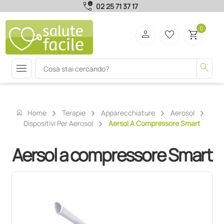
call_quality
02 25 71 37 17
0
person
favorite_border
shopping_cart
menu
search
home
Home
Terapie
Apparecchiature
Aerosol
Dispositivi Per Aerosol
Aersol A Compressore Smart
Aersol a compressore Smart