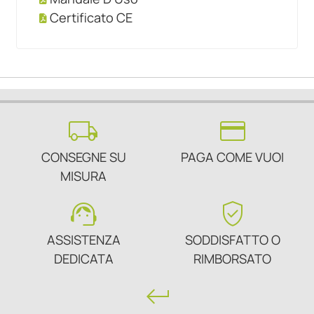
Certificato CE
local_shipping
credit_card
CONSEGNE SU
PAGA COME VUOI
MISURA
support_agent
verified_user
ASSISTENZA
SODDISFATTO O
DEDICATA
RIMBORSATO
keyboard_return