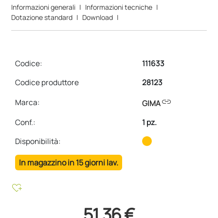
Informazioni generali
|
Informazioni tecniche
|
Dotazione standard
|
Download
|
Codice:
111633
Codice produttore
28123
link
Marca:
GIMA
Conf.
:
1 pz.
Disponibilità:
In magazzino in 15 giorni lav.
heart_plus
51,36 €