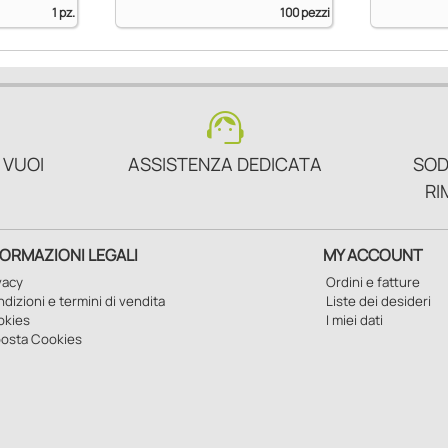
1 pz.
100 pezzi
support_agent
 VUOI
ASSISTENZA DEDICATA
SOD
RI
FORMAZIONI LEGALI
MY ACCOUNT
vacy
Ordini e fatture
dizioni e termini di vendita
Liste dei desideri
okies
I miei dati
osta Cookies