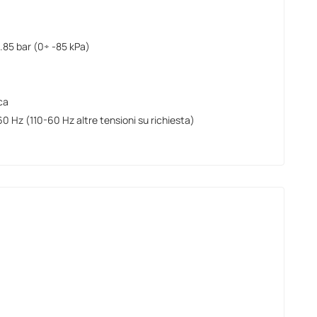
0.85 bar (0÷ -85 kPa)
ca
0 Hz (110-60 Hz altre tensioni su richiesta)