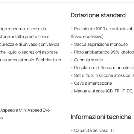
Dotazione standard
esign moderno, esente da
• Recipiente 1000 cc autoclavabil
tone ad alte prestazioni di
flusso eccessivo)
curezza e di un vaso con valvola
• Sacca aspirazione monouso
he liquidi o secrezioni aspirate
• Filtro antibatterico 99% idrofo
'uso ambulatoriale. Fabbricato in
• Cannula sterile
• Regolatore di flusso manuale st
• Set di tubi in silicone atossico, s
• Cavo alimentazione
• Manuale utente (GB, FR, IT, DE,
ni Aspeed e Mini Aspeed Evo
Informazioni tecniche
ro
• Capacità del vaso: 1 l