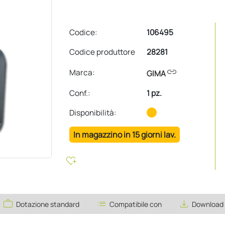
Codice:
106495
Codice produttore
28281
link
Marca:
GIMA
Conf.
:
1 pz.
Disponibilità:
In magazzino in 15 giorni lav.
heart_plus
work
list
save_alt
Dotazione standard
Compatibile con
Download