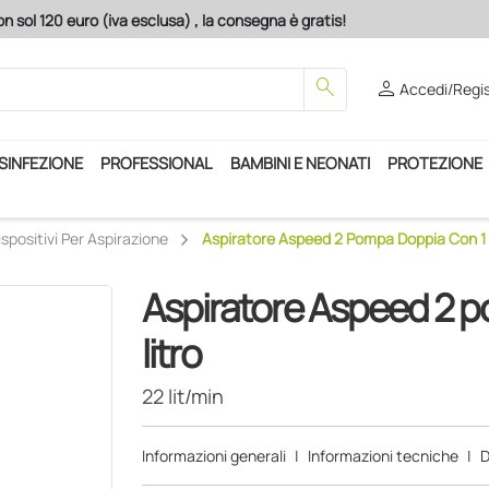
n sol 120 euro (iva esclusa) , la consegna è gratis!
search
person
Accedi/Regis
ISINFEZIONE
PROFESSIONAL
BAMBINI E NEONATI
PROTEZIONE
ispositivi Per Aspirazione
Aspiratore Aspeed 2 Pompa Doppia Con 1 Va
Aspiratore Aspeed 2 p
litro
22 lit/min
Informazioni generali
|
Informazioni tecniche
|
D