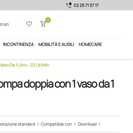
call_quality
02 25 71 37 17
0
favorite_border
shopping_cart
trati
INCONTINENZA
MOBILITÀ E AUSILI
HOMECARE
so Da 1 Litro - 22 Lit/min
ompa doppia con 1 vaso da 1
otazione standard
|
Compatibile con
|
Download
|