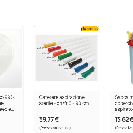
più opzioni
ico 99%
Catetere aspirazione
Sacca 
ee
sterile - ch/fr 6 - 90 cm
coperch
eed e
aspirator
39,77 €
13,62 
(Prezzo iva inclusa)
(Prezzo iva