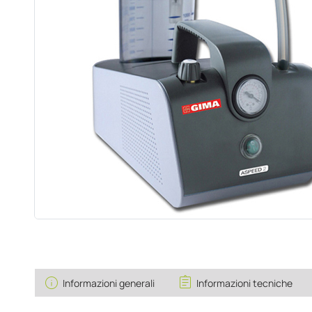
info
assignment
Informazioni generali
Informazioni tecniche