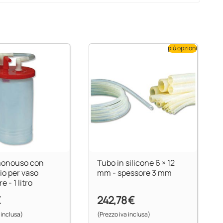
più opzioni
monouso con
Tubo in silicone 6 × 12
io per vaso
mm - spessore 3 mm
e - 1 litro
€
242,78 €
 inclusa)
(Prezzo iva inclusa)