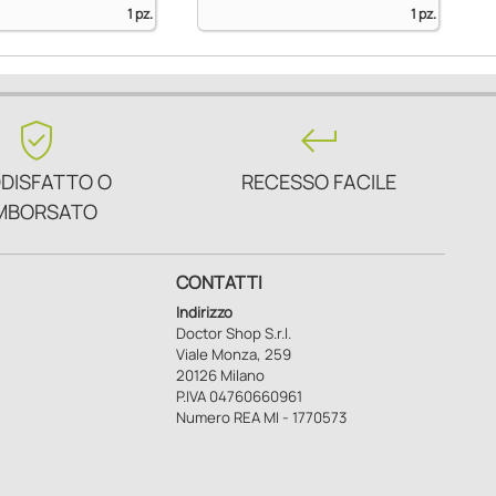
1 pz.
1 pz.
verified_user
keyboard_return
DISFATTO O
RECESSO FACILE
MBORSATO
CONTATTI
Indirizzo
Doctor Shop S.r.l.
Viale Monza, 259
20126 Milano
P.IVA 04760660961
Numero REA MI - 1770573