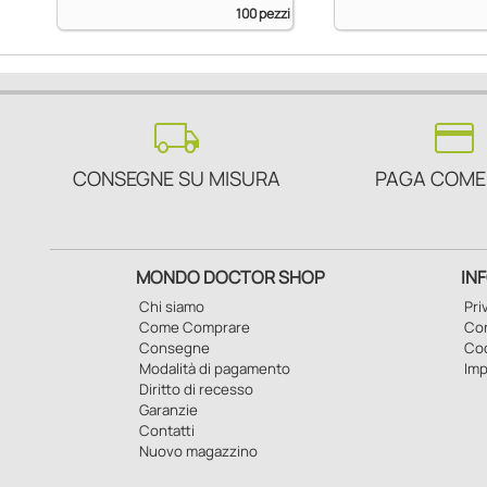
100 pezzi
local_shipping
credit_card
CONSEGNE SU MISURA
PAGA COME
MONDO DOCTOR SHOP
IN
Chi siamo
Pri
Come Comprare
Con
Consegne
Co
Modalità di pagamento
Imp
Diritto di recesso
Garanzie
Contatti
Nuovo magazzino