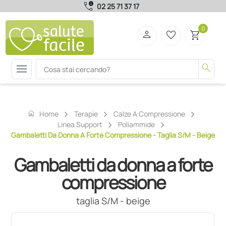
call_quality
02 25 71 37 17
0
person
favorite_border
shopping_cart
menu
search
home
Home
Terapie
Calze A Compressione
Linea Support
Poliammide
Gambaletti Da Donna A Forte Compressione - Taglia S/M - Beige
Gambaletti da donna a forte
compressione
taglia S/M - beige