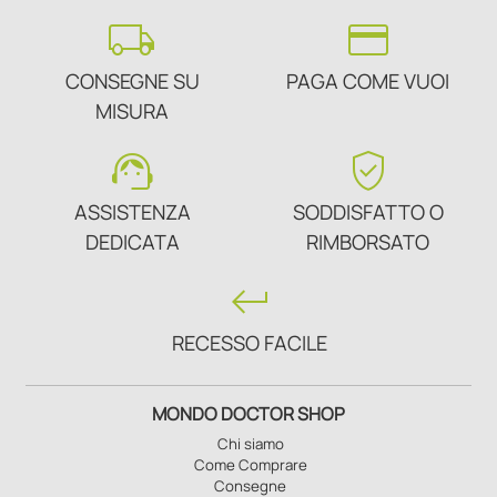
local_shipping
credit_card
CONSEGNE SU
PAGA COME VUOI
MISURA
support_agent
verified_user
ASSISTENZA
SODDISFATTO O
DEDICATA
RIMBORSATO
keyboard_return
RECESSO FACILE
MONDO DOCTOR SHOP
Chi siamo
Come Comprare
Consegne