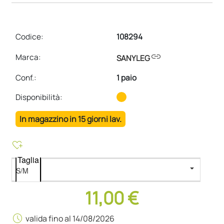
Codice:
108294
link
Marca:
SANYLEG
Conf.
:
1 paio
Disponibilità:
In magazzino in 15 giorni lav.
heart_plus
Taglia
11,00 €
schedule
valida fino al 14/08/2026