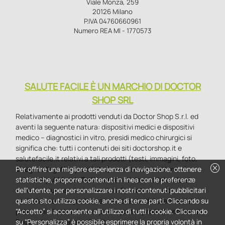
Viale Monza, 259
20126 Milano
P.IVA 04760660961
Numero REA MI - 1770573
SALUTE FACILE È UN MARCHIO DI DOCTOR
SHOP SRL
Relativamente ai prodotti venduti da Doctor Shop S.r.l. ed
aventi la seguente natura: dispositivi medici e dispositivi
medico – diagnostici in vitro, presidi medico chirurgici si
significa che: tutti i contenuti dei siti doctorshop.it e
salutefacile.it relativi a tali prodotti (testi, immagini, foto,
cancel
Per offrire una migliore esperienza di navigazione, ottenere
disegni, allegati e quant’altro) non hanno carattere né
statistiche, proporre contenuti in linea con le preferenze
natura di pubblicità. Tutti i contenuti devono intendersi e
dell'utente, per personalizzare i nostri contenuti pubblicitari
sono di natura esclusivamente informativa e volti
questo sito utilizza cookie, anche di terze parti. Cliccando su
esclusivamente a portare a conoscenza dei clienti e dei
“Accetto” si acconsente all'utilizzo di tutti i cookie. Cliccando
potenziali clienti in fase di preacquisto i prodotti venduti da
su “Personalizza” è possibile esprimere la propria volontà in
Doctorshop attraverso la rete.