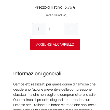
Prezzo di listino
13,76 €
(Prezzo iva inclusa)
add
remove
AGGIUNGI AL CARRELLO
Informazioni generali
Gambaletti realizzati per quelle donne dinamiche che
desiderano l’azione preventiva della compressione
elastica, ma che non vogliono compromettere lo stile.
Questa linea di prodotti eleganti comprendono un
rinforzo per il tallone, un bordo elastico che non lascia
segni e delle fibre estremamente morbide (trama a