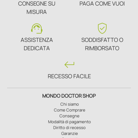
CONSEGNE SU
PAGA COME VUOI
MISURA
support_agent
verified_user
ASSISTENZA
SODDISFATTO O
DEDICATA
RIMBORSATO
keyboard_return
RECESSO FACILE
MONDO DOCTOR SHOP
Chi siamo
Come Comprare
Consegne
Modalità di pagamento
Diritto di recesso
Garanzie