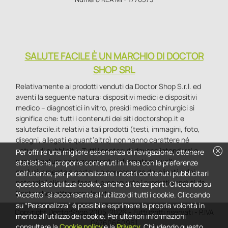
SALUTE FACILE È UN MARCHIO DI DOCTOR
SHOP SRL
Relativamente ai prodotti venduti da Doctor Shop S.r.l. ed
aventi la seguente natura: dispositivi medici e dispositivi
medico – diagnostici in vitro, presidi medico chirurgici si
significa che: tutti i contenuti dei siti doctorshop.it e
salutefacile.it relativi a tali prodotti (testi, immagini, foto,
disegni, allegati e quant’altro) non hanno carattere né
cancel
natura di pubblicità. Tutti i contenuti devono intendersi e
Per offrire una migliore esperienza di navigazione, ottenere
sono di natura esclusivamente informativa e volti
statistiche, proporre contenuti in linea con le preferenze
esclusivamente a portare a conoscenza dei clienti e dei
dell'utente, per personalizzare i nostri contenuti pubblicitari
potenziali clienti in fase di preacquisto i prodotti venduti da
questo sito utilizza cookie, anche di terze parti. Cliccando su
Doctorshop attraverso la rete.
“Accetto” si acconsente all'utilizzo di tutti i cookie. Cliccando
su “Personalizza” è possibile esprimere la propria volontà in
Copyright DoctorShop 2005-2026 - Tutti diritti riservati - P.IVA
merito all'utilizzo dei cookie. Per ulteriori informazioni
04760660961
consultare la
Cookie policy
e la
Privacy
. Chiudendo questo