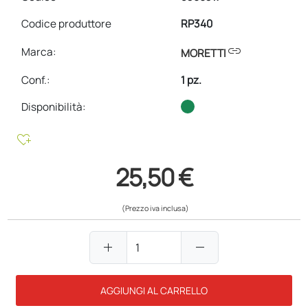
Codice produttore
RP340
link
Marca:
MORETTI
Conf.
:
1 pz.
Disponibilità:
heart_plus
25,50 €
(Prezzo iva inclusa)
add
remove
AGGIUNGI AL CARRELLO