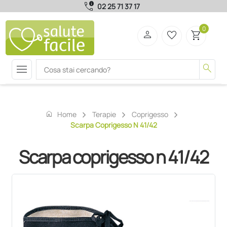
call_quality
02 25 71 37 17
0
person
favorite_border
shopping_cart
menu
search
home
Home
Terapie
Coprigesso
Scarpa Coprigesso N 41/42
Scarpa coprigesso n 41/42