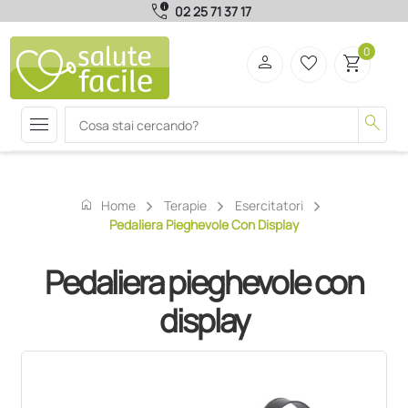
call_quality
02 25 71 37 17
0
person
favorite_border
shopping_cart
menu
search
home
Home
Terapie
Esercitatori
Pedaliera Pieghevole Con Display
Pedaliera pieghevole con
display