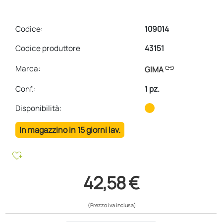
Codice:
109014
Codice produttore
43151
link
Marca:
GIMA
Conf.
:
1 pz.
Disponibilità:
In magazzino in 15 giorni lav.
heart_plus
42,58 €
(Prezzo iva inclusa)