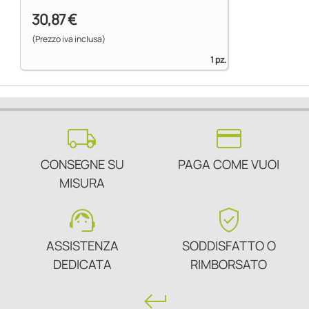
30,87 €
(Prezzo iva inclusa)
1 pz.
local_shipping
credit_card
CONSEGNE SU
PAGA COME VUOI
MISURA
support_agent
verified_user
ASSISTENZA
SODDISFATTO O
DEDICATA
RIMBORSATO
keyboard_return