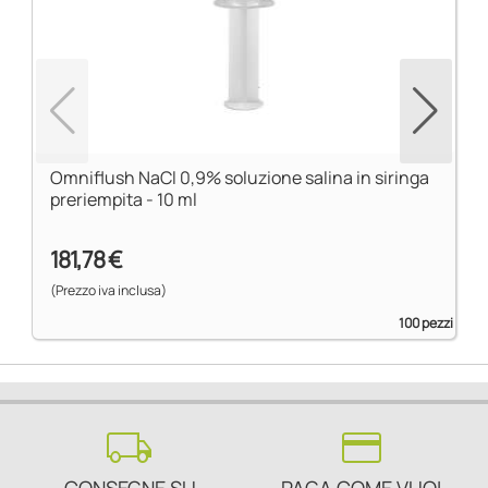
Omniflush NaCl 0,9% soluzione salina in siringa
preriempita - 10 ml
181,78 €
(Prezzo iva inclusa)
100 pezzi
local_shipping
credit_card
CONSEGNE SU
PAGA COME VUOI