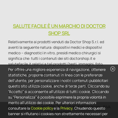
SALUTE FACILE È UN MARCHIO DI DOCTOR
SHOP SRL
Relativamente ai prodotti venduti da Doctor Shop S.r.l. ed
aventi la seguente natura: dispositivi medici e dispositivi
medico – diagnostici in vitro, presidi medico chirurgici si
significa che: tutti i contenuti dei siti doctorshop.it e
salutefacile.it relativi a tali prodotti (testi, immagini, foto,
cancel
disegni, allegati e quant’altro) non hanno carattere né
Per offrire una migliore esperienza di navigazione, ottenere
natura di pubblicità. Tutti i contenuti devono intendersi e
statistiche, proporre contenuti in linea con le preferenze
sono di natura esclusivamente informativa e volti
dell'utente, per personalizzare i nostri contenuti pubblicitari
esclusivamente a portare a conoscenza dei clienti e dei
questo sito utilizza cookie, anche di terze parti. Cliccando su
potenziali clienti in fase di preacquisto i prodotti venduti da
“Accetto” si acconsente all'utilizzo di tutti i cookie. Cliccando
Doctorshop attraverso la rete.
su “Personalizza” è possibile esprimere la propria volontà in
merito all'utilizzo dei cookie. Per ulteriori informazioni
Copyright DoctorShop 2005-2026 - Tutti diritti riservati - P.IVA
consultare la
Cookie policy
e la
Privacy
. Chiudendo questo
04760660961
banner si rifiutano i cookies non strettamente necessari per