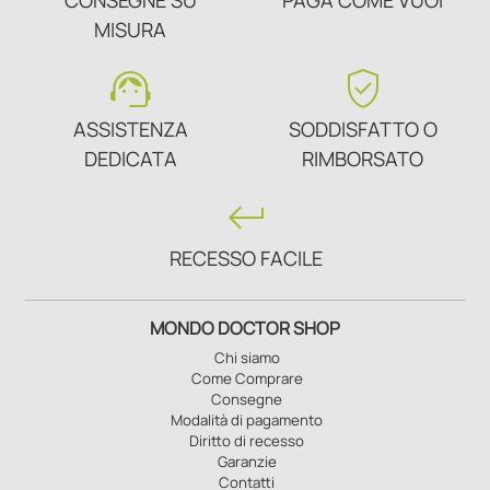
MISURA
support_agent
verified_user
ASSISTENZA
SODDISFATTO O
DEDICATA
RIMBORSATO
keyboard_return
RECESSO FACILE
MONDO DOCTOR SHOP
Chi siamo
Come Comprare
Consegne
Modalità di pagamento
Diritto di recesso
Garanzie
Contatti