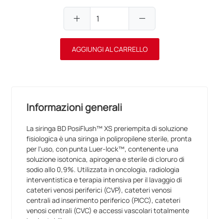
add
remove
AGGIUNGI AL CARRELLO
Informazioni generali
La siringa BD PosiFlush™ XS preriempita di soluzione
fisiologica è una siringa in polipropilene sterile, pronta
per l'uso, con punta Luer-lock™, contenente una
soluzione isotonica, apirogena e sterile di cloruro di
sodio allo 0,9%. Utilizzata in oncologia, radiologia
interventistica e terapia intensiva per il lavaggio di
cateteri venosi periferici (CVP), cateteri venosi
centrali ad inserimento periferico (PICC), cateteri
venosi centrali (CVC) e accessi vascolari totalmente