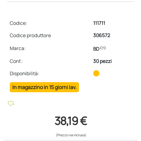
Codice:
111711
Codice produttore
306572
link
Marca:
BD
Conf.
:
30 pezzi
Disponibilità:
In magazzino in 15 giorni lav.
heart_plus
38,19 €
(Prezzo iva inclusa)