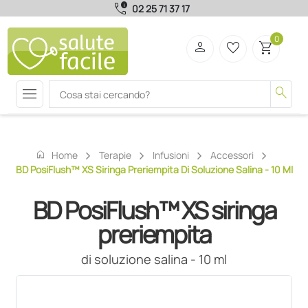
call_quality
02 25 71 37 17
0
person
favorite_border
shopping_cart
menu
search
home
Home
Terapie
Infusioni
Accessori
BD PosiFlush™ XS Siringa Preriempita Di Soluzione Salina - 10 Ml
BD PosiFlush™ XS siringa
preriempita
di soluzione salina - 10 ml