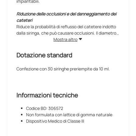
impiantabili.
Riduzione delle occlusioni e del danneggiamento dei
cateteri
Riduce la probabilità di reflusso del catetere indotto
dalla siringa, che può causare occlusioni. Il diametro
di 10 ml contribuisce a diminuire il rischio di
Mostra altro
danneggiamento del catetere a causa della
pressione di iniezione.
Dotazione standard
Riduzione delle infezioni correlate ai cateteri IV
Confezione con 30 siringhe preriempite da 10 ml.
Il copripunta Luer-lock™ aiuta a evitare le
contaminazioni da contatto e le infezioni, mentre
l'anello di ritenuta riduce il rischio di contaminazione
della soluzione
Informazioni tecniche
L'etichettatura chiara riduce il rischio di errori di
Codice BD: 306572
medicazione
Non formulata con lattice di gomma naturale
Contenuto della siringa facilmente identificabile e
Dispositivo Medico di Classe III
stampa in neretto per maggiore chiarezza.
Non occorrono aghi né fialette di vetro