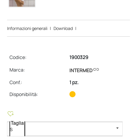
Informazioni generali
|
Download
|
Codice:
1900329
link
Marca:
INTERMED
Conf.
:
1 pz.
Disponibilità:
heart_plus
Taglia