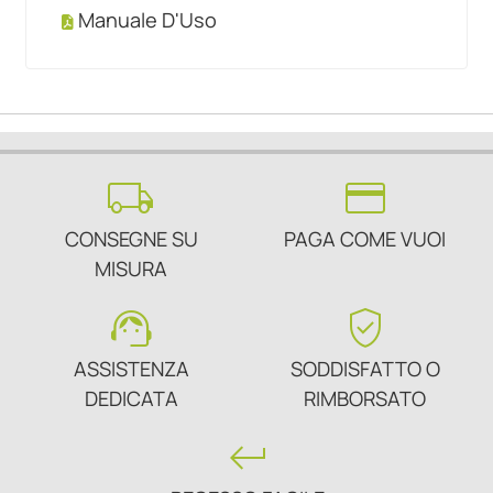
Manuale D'Uso
local_shipping
credit_card
CONSEGNE SU
PAGA COME VUOI
MISURA
support_agent
verified_user
ASSISTENZA
SODDISFATTO O
DEDICATA
RIMBORSATO
keyboard_return