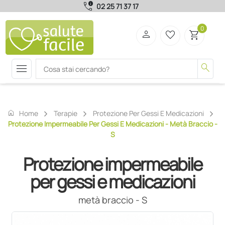
call_quality
02 25 71 37 17
0
person
favorite_border
shopping_cart
menu
search
home
Home
Terapie
Protezione Per Gessi E Medicazioni
Protezione Impermeabile Per Gessi E Medicazioni - Metà Braccio -
S
Protezione impermeabile
per gessi e medicazioni
metà braccio - S