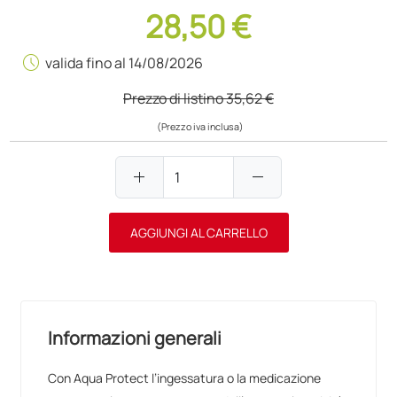
28,50 €
schedule
valida fino al 14/08/2026
Prezzo di listino
35,62 €
(Prezzo iva inclusa)
add
remove
AGGIUNGI AL CARRELLO
Informazioni generali
Con Aqua Protect l’ingessatura o la medicazione