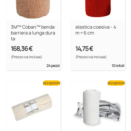
3M™ Coban™ benda
elastica coesiva - 4
barriera a lunga dura
m × 6 cm
ta
168,36 €
14,75 €
(Prezzo iva inclusa)
(Prezzo iva inclusa)
24 pezzi
10 rotoli
più opzioni
più opzioni