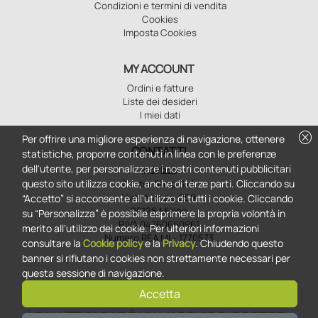
Condizioni e termini di vendita
Cookies
Imposta Cookies
MY ACCOUNT
Ordini e fatture
Liste dei desideri
I miei dati
cancel
Per offrire una migliore esperienza di navigazione, ottenere
CONTATTI
statistiche, proporre contenuti in linea con le preferenze
dell'utente, per personalizzare i nostri contenuti pubblicitari
Indirizzo
questo sito utilizza cookie, anche di terze parti. Cliccando su
Doctor Shop S.r.l.
Viale Monza, 259
“Accetto” si acconsente all'utilizzo di tutti i cookie. Cliccando
20126 Milano
su “Personalizza” è possibile esprimere la propria volontà in
P.IVA 04760660961
merito all'utilizzo dei cookie. Per ulteriori informazioni
Numero REA MI - 1770573
consultare la
Cookie policy
e la
Privacy
. Chiudendo questo
banner si rifiutano i cookies non strettamente necessari per
questa sessione di navigazione.
Accetta
SALUTE FACILE È UN MARCHIO DI DOCTOR