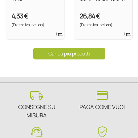
4,33 €
26,84 €
(Prezzo iva inclusa)
(Prezzo iva inclusa)
1 pz.
1 pz.
Carica più prodotti
local_shipping
credit_card
CONSEGNE SU
PAGA COME VUOI
MISURA
support_agent
verified_user