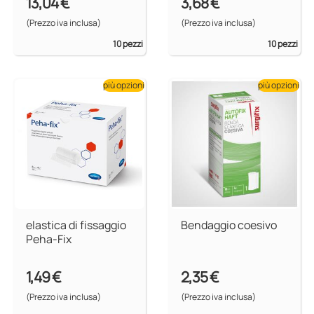
13,04 €
3,68 €
(Prezzo iva inclusa)
(Prezzo iva inclusa)
10 pezzi
10 pezzi
più opzioni
più opzioni
elastica di fissaggio
Bendaggio coesivo
Peha-Fix
1,49 €
2,35 €
(Prezzo iva inclusa)
(Prezzo iva inclusa)