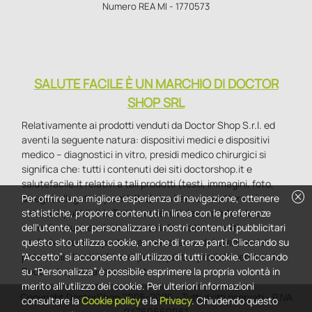
Numero REA MI - 1770573
SALUTE FACILE È UN MARCHIO DI DOCTOR
SHOP SRL
Relativamente ai prodotti venduti da Doctor Shop S.r.l. ed
aventi la seguente natura: dispositivi medici e dispositivi
medico – diagnostici in vitro, presidi medico chirurgici si
significa che: tutti i contenuti dei siti doctorshop.it e
salutefacile.it relativi a tali prodotti (testi, immagini, foto,
cancel
Per offrire una migliore esperienza di navigazione, ottenere
disegni, allegati e quant’altro) non hanno carattere né
statistiche, proporre contenuti in linea con le preferenze
natura di pubblicità. Tutti i contenuti devono intendersi e
dell'utente, per personalizzare i nostri contenuti pubblicitari
sono di natura esclusivamente informativa e volti
questo sito utilizza cookie, anche di terze parti. Cliccando su
esclusivamente a portare a conoscenza dei clienti e dei
“Accetto” si acconsente all'utilizzo di tutti i cookie. Cliccando
potenziali clienti in fase di preacquisto i prodotti venduti da
su “Personalizza” è possibile esprimere la propria volontà in
Doctorshop attraverso la rete.
merito all'utilizzo dei cookie. Per ulteriori informazioni
Copyright DoctorShop 2005-2026 - Tutti diritti riservati - P.IVA
consultare la
Cookie policy
e la
Privacy
. Chiudendo questo
04760660961