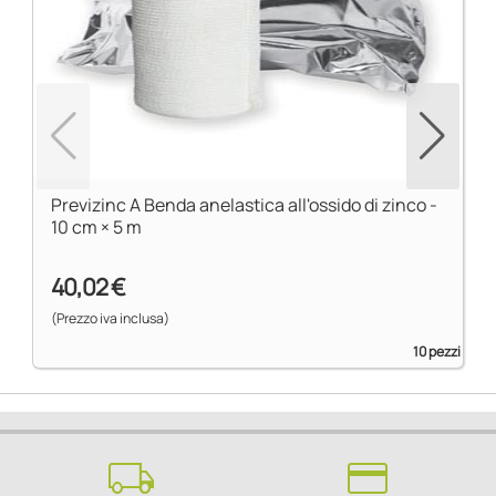
Previzinc A Benda anelastica all'ossido di zinco -
10 cm × 5 m
40,02 €
(Prezzo iva inclusa)
10 pezzi
local_shipping
credit_card