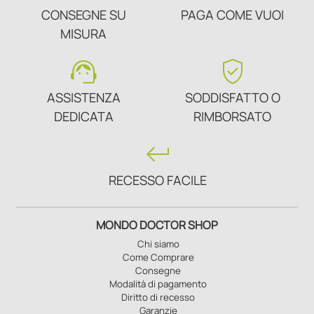
CONSEGNE SU
PAGA COME VUOI
MISURA
support_agent
verified_user
ASSISTENZA
SODDISFATTO O
DEDICATA
RIMBORSATO
keyboard_return
RECESSO FACILE
MONDO DOCTOR SHOP
Chi siamo
Come Comprare
Consegne
Modalità di pagamento
Diritto di recesso
Garanzie