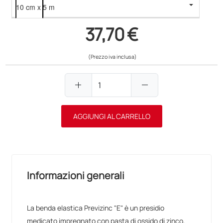
37,70 €
(Prezzo iva inclusa)
add
remove
AGGIUNGI AL CARRELLO
Informazioni generali
La benda elastica Previzinc "E" è un presidio
medicato impregnato con pasta di ossido di zinco,