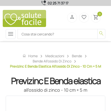
call_quality
02 25 71 37 17
0
person
favorite_border
shopping_cart
menu
search
home
Home
Medicazioni
Bende
Bende All'ossido Di Zinco
Previzinc E Benda Elastica All'ossido Di Zinco - 10 Cm × 5 M
Previzinc E Benda elastica
all'ossido di zinco - 10 cm × 5 m