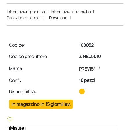
Informazioni generali
|
Informazioni tecniche
|
Dotazione standard
|
Download
|
Codice:
108052
Codice produttore
ZINE050101
link
Marca:
PREVIS
Conf.
:
10 pezzi
Disponibilità:
In magazzino in 15 giorni lav.
heart_plus
Misure