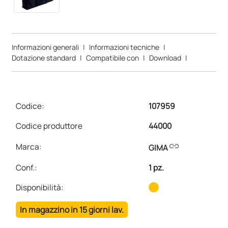
Informazioni generali
|
Informazioni tecniche
|
Dotazione standard
|
Compatibile con
|
Download
|
Codice:
107959
Codice produttore
44000
link
Marca:
GIMA
Conf.
:
1 pz.
Disponibilità:
In magazzino in 15 giorni lav.