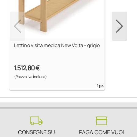
Lettino visita medica New Vojta - grigio
1.512,80 €
(Prezzo iva inclusa)
1 pz.
local_shipping
credit_card
CONSEGNE SU
PAGA COME VUOI