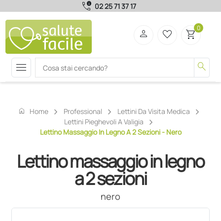
call_quality
02 25 71 37 17
0
person
favorite_border
shopping_cart
menu
search
home
Home
Professional
Lettini Da Visita Medica
Lettini Pieghevoli A Valigia
Lettino Massaggio In Legno A 2 Sezioni - Nero
Lettino massaggio in legno
a 2 sezioni
nero