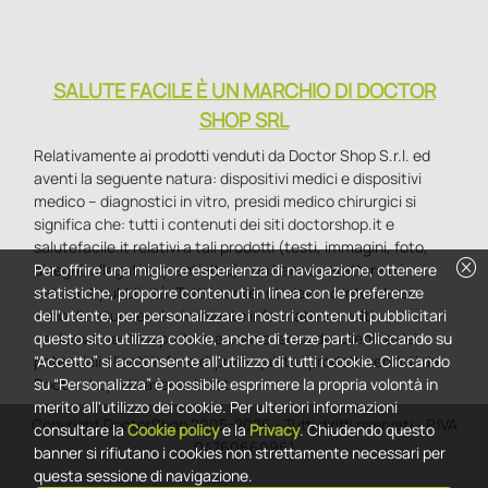
SALUTE FACILE È UN MARCHIO DI DOCTOR
SHOP SRL
Relativamente ai prodotti venduti da Doctor Shop S.r.l. ed
aventi la seguente natura: dispositivi medici e dispositivi
medico – diagnostici in vitro, presidi medico chirurgici si
significa che: tutti i contenuti dei siti doctorshop.it e
salutefacile.it relativi a tali prodotti (testi, immagini, foto,
cancel
disegni, allegati e quant’altro) non hanno carattere né
Per offrire una migliore esperienza di navigazione, ottenere
natura di pubblicità. Tutti i contenuti devono intendersi e
statistiche, proporre contenuti in linea con le preferenze
sono di natura esclusivamente informativa e volti
dell'utente, per personalizzare i nostri contenuti pubblicitari
esclusivamente a portare a conoscenza dei clienti e dei
questo sito utilizza cookie, anche di terze parti. Cliccando su
potenziali clienti in fase di preacquisto i prodotti venduti da
“Accetto” si acconsente all'utilizzo di tutti i cookie. Cliccando
Doctorshop attraverso la rete.
su “Personalizza” è possibile esprimere la propria volontà in
merito all'utilizzo dei cookie. Per ulteriori informazioni
Copyright DoctorShop 2005-2026 - Tutti diritti riservati - P.IVA
consultare la
Cookie policy
e la
Privacy
. Chiudendo questo
04760660961
banner si rifiutano i cookies non strettamente necessari per
questa sessione di navigazione.