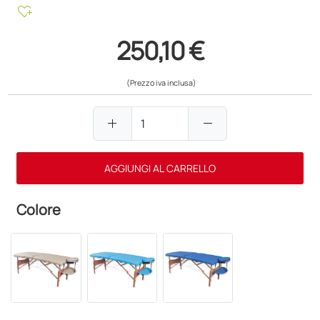
heart_plus
250,10 €
(Prezzo iva inclusa)
add
remove
AGGIUNGI AL CARRELLO
Colore