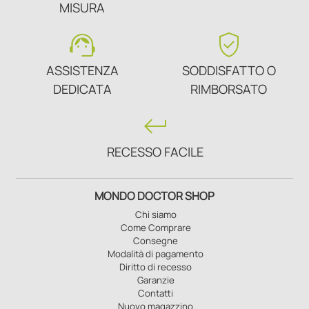
MISURA
support_agent
verified_user
ASSISTENZA
SODDISFATTO O
DEDICATA
RIMBORSATO
keyboard_return
RECESSO FACILE
MONDO DOCTOR SHOP
Chi siamo
Come Comprare
Consegne
Modalità di pagamento
Diritto di recesso
Garanzie
Contatti
Nuovo magazzino