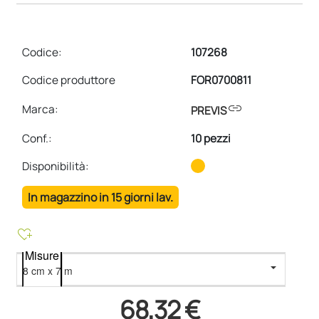
Codice:
107268
Codice produttore
FOR0700811
link
Marca:
PREVIS
Conf.
:
10 pezzi
Disponibilità:
In magazzino in 15 giorni lav.
heart_plus
Misure
68,32 €