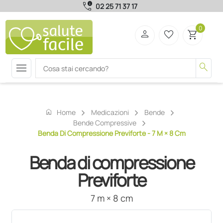
call_quality
02 25 71 37 17
0
person
favorite_border
shopping_cart
menu
search
home
Home
Medicazioni
Bende
Bende Compressive
Benda Di Compressione Previforte - 7 M × 8 Cm
Benda di compressione
Previforte
7 m × 8 cm