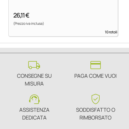
26,11 €
(Prezzo iva inclusa)
10 rotoli
local_shipping
credit_card
CONSEGNE SU
PAGA COME VUOI
MISURA
support_agent
verified_user
ASSISTENZA
SODDISFATTO O
DEDICATA
RIMBORSATO